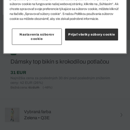
súborov cookie na fungovanie našej webovej stránky, kliknite na „Súhlasím“. Ak
chcete spravovať svoje preferencie týkajúce sa súborov cookie, môžete kliknúť
na tlačidlo „Spravovať súbory cookie“. S našou Politikou používania súborov
cookie sa môžete oboznámiť, aby ste získali podrobné informácie.
Nastavenia súborov
Prijať všetky súbory cookie
cookie
%
Dámsky top bikín s krokodílou potlačou
31 EUR
Najnižšia cena za posledných 30 dní pred posledným znížením
ceny: 42 EUR
(26%)
Bežná cena:
61 EUR
(-49%)
Vybraná farba
Zelena • Q3E