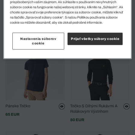
prispôsobených vašim záujmom. Ak súhlasíte s používaním nevyhnutných
súborov cookie na fungovanie našej webovej stránky, kliknite na „Súhlasím“. Ak
chcete spravovať svoje preferencie týkajúce sa súborov cookie, môžete kliknúť
Pánske Tričko
Tričko Petit Piqué S
na tlačidlo „Spravovať súbory cookie“. S našou Politikou používania súborov
Rebrovaným Výstrihom
cookie sa môžete oboznámiť, aby ste získali podrobné informácie.
65 EUR
85 EUR
Nastavenia súborov
Prijať všetky súbory cookie
cookie
Pánske Tričko
Tričko S Dlhými Rukávmi A
Rolákovým Výstrihom
65 EUR
80 EUR