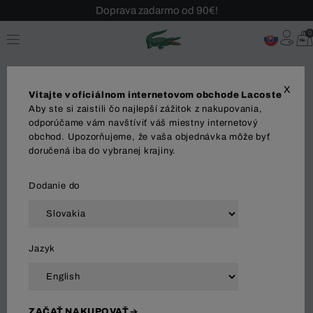
Sezónny výpredaj až -40 %!
Bezplatné vrátenie!
0
X
Vitajte v oficiálnom internetovom obchode Lacoste
Aby ste si zaistili čo najlepší zážitok z nakupovania,
Tričká
odporúčame vám navštíviť váš miestny internetový
obchod. Upozorňujeme, že vaša objednávka môže byť
doručená iba do vybranej krajiny.
OBLEČENIE
Polo tričká
Košeľa
Svetre
Tri
Dodanie do
Zoradiť a filtrovať
Jazyk
499 Výsledok
ZAČAŤ NAKUPOVAŤ