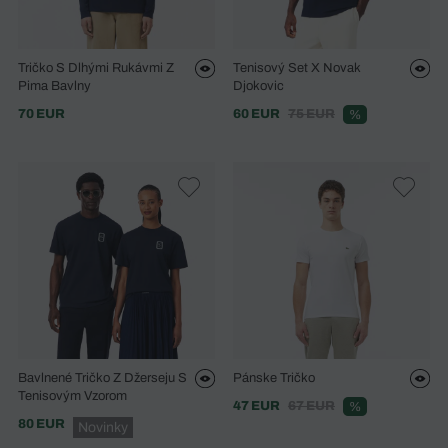
Tričko S Dlhými Rukávmi Z
Tenisový Set X Novak
Pima Bavlny
Djokovic
70 EUR
60 EUR
75 EUR
%
Bavlnené Tričko Z Džerseju S
Pánske Tričko
Tenisovým Vzorom
47 EUR
67 EUR
%
80 EUR
Novinky