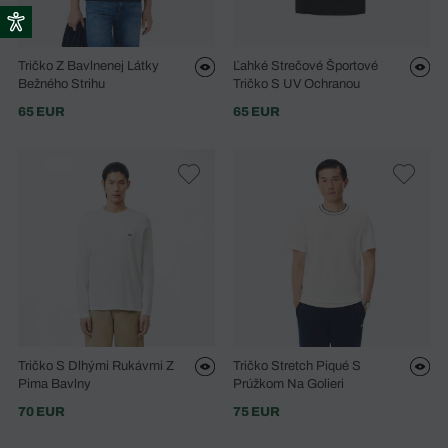
Tričko Z Bavlnenej Látky
Ľahké Strečové Športové
Bežného Strihu
Tričko S UV Ochranou
65 EUR
65 EUR
Tričko S Dlhými Rukávmi Z
Tričko Stretch Piqué S
Pima Bavlny
Prúžkom Na Golieri
70 EUR
75 EUR