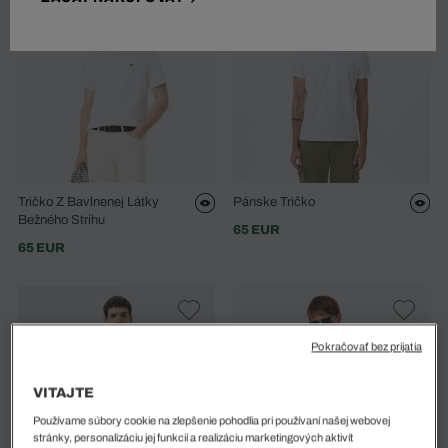
Tričko Z Bavlnenej Látky
Pánske Tričko
Bežného Strihu
65 EUR
65 EUR
Pokračovať bez prijatia
VITAJTE
Používame súbory cookie na zlepšenie pohodlia pri používaní našej webovej
stránky, personalizáciu jej funkcií a realizáciu marketingových aktivít