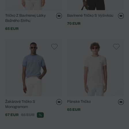
Tričko Z Bavlnenej Látky
Bavlnené Tričko S Výšivkou
Bežného Strihu
70 EUR
65 EUR
Žakárové Tričko S
Pánske Tričko
Monogramom
65 EUR
67 EUR
95 EUR
%