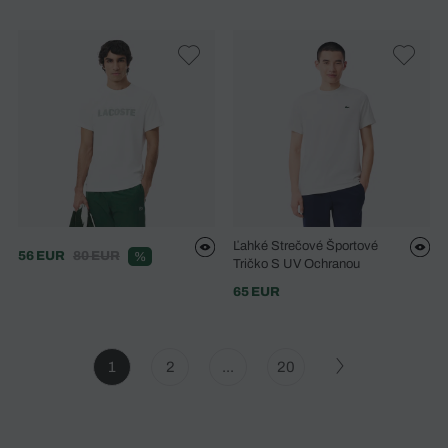
Ľahké Strečové Športové
56 EUR
80 EUR
%
Tričko S UV Ochranou
65 EUR
1
2
...
20