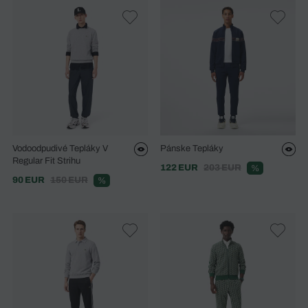
Vodoodpudivé Tepláky V
Pánske Tepláky
Regular Fit Strihu
122 EUR
203 EUR
%
90 EUR
150 EUR
%