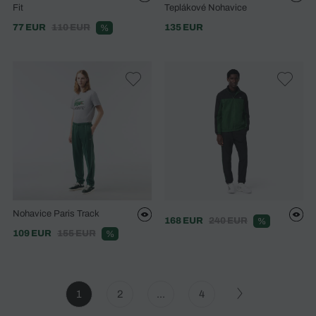
Fit
Teplákové Nohavice
77 EUR
110 EUR
135 EUR
%
Nohavice Paris Track
168 EUR
240 EUR
%
109 EUR
155 EUR
%
1
2
...
4