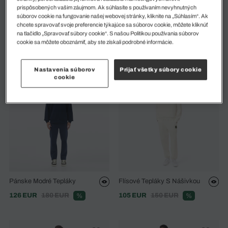
prispôsobených vašim záujmom. Ak súhlasíte s používaním nevyhnutných
súborov cookie na fungovanie našej webovej stránky, kliknite na „Súhlasím“. Ak
chcete spravovať svoje preferencie týkajúce sa súborov cookie, môžete kliknúť
Fleecové Tepláky
Nohavice Paris Track
na tlačidlo „Spravovať súbory cookie“. S našou Politikou používania súborov
cookie sa môžete oboznámiť, aby ste získali podrobné informácie.
102 EUR
145 EUR
109 EUR
155 EUR
%
%
Nastavenia súborov
Prijať všetky súbory cookie
cookie
Pánske Modré Tepláky
Flísové Tepláky S Nášivkou
126 EUR
180 EUR
105 EUR
150 EUR
%
%