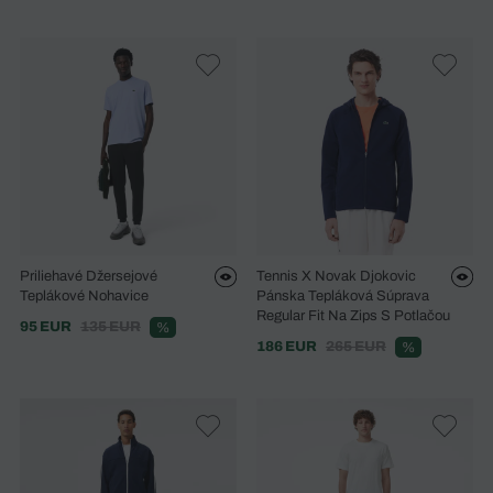
Priliehavé Džersejové
Tennis X Novak Djokovic
Teplákové Nohavice
Pánska Tepláková Súprava
Regular Fit Na Zips S Potlačou
95 EUR
135 EUR
%
186 EUR
265 EUR
%