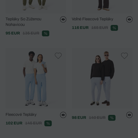
Tepláky So Zúženou
Voľné Fleecové Tepláky
Nohavicou
116 EUR
165 EUR
%
95 EUR
135 EUR
%
Fleecové Tepláky
98 EUR
140 EUR
%
102 EUR
145 EUR
%