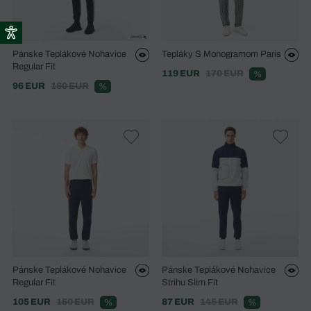
Pánske Teplákové Nohavice
Tepláky S Monogramom Paris
Regular Fit
119 EUR
170 EUR
%
96 EUR
160 EUR
%
Pánske Teplákové Nohavice
Pánske Teplákové Nohavice
Regular Fit
Strihu Slim Fit
105 EUR
150 EUR
87 EUR
145 EUR
%
%