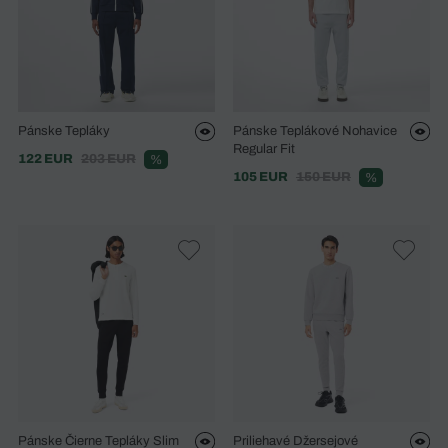
Pánske Tepláky
Pánske Teplákové Nohavice
Regular Fit
122 EUR
203 EUR
%
105 EUR
150 EUR
%
Pánske Čierne Tepláky Slim
Priliehavé Džersejové