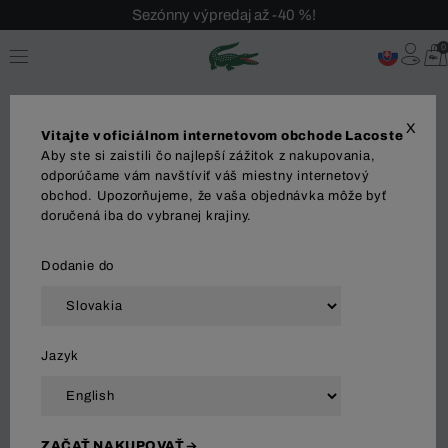
Sezónny výpredaj až -40 %!
Bezplatné vrátenie!
0
X
Vitajte v oficiálnom internetovom obchode Lacoste
Aby ste si zaistili čo najlepší zážitok z nakupovania,
Športové oblečenie
odporúčame vám navštíviť váš miestny internetový
obchod. Upozorňujeme, že vaša objednávka môže byť
doručená iba do vybranej krajiny.
OBLEČENIE
Polo tričká
Košeľa
Svetre
Tri
Dodanie do
Zoradiť a filtrovať
Jazyk
89 Výsledok
ZAČAŤ NAKUPOVAŤ