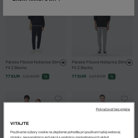
Pánske Flísové Nohavice Slim
Pánske Flísové Nohavice Slim
Fit Z Bavlny
Fit Z Bavlny
77 EUR
110 EUR
77 EUR
110 EUR
%
%
Pokračovať bez prijatia
VITAJTE
Používame súbory cookie na zlepšenie pohodlia pri používaní našej webovej
stránky, personalizáciu jej funkcií a realizáciu marketingových aktivít