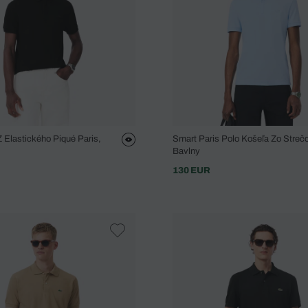
 Elastického Piqué Paris,
Smart Paris Polo Košeľa Zo Streč
Bavlny
130 EUR