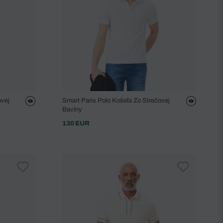
ovej
Smart Paris Polo Košeľa Zo Strečovej
Bavlny
130 EUR