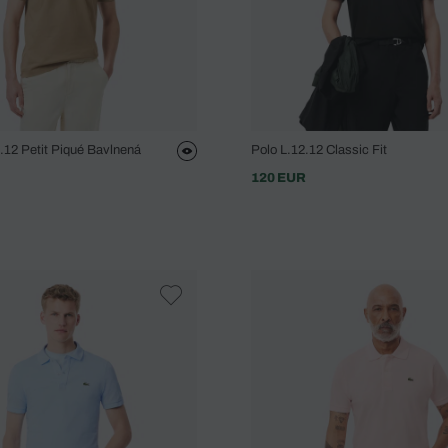
2.12 Petit Piqué Bavlnená
Polo L.12.12 Classic Fit
120 EUR