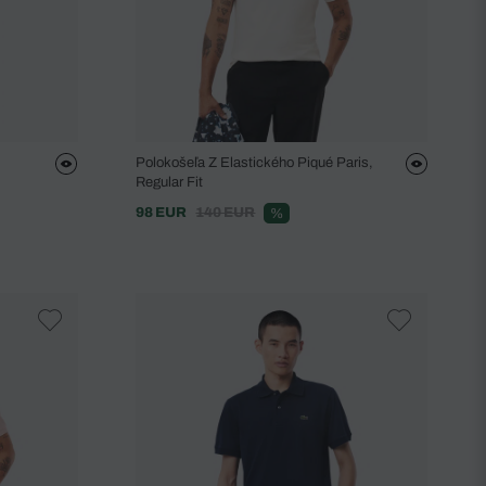
Polokošeľa Z Elastického Piqué Paris,
Regular Fit
98 EUR
140 EUR
%