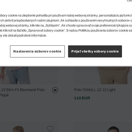
ory cookie na zlepšenie pohodlia pri používaní našej webovej stránky, personalizáciu jej funkcií
ch aktivít prispôsobených vašim záujmom. Ak súhlasíte s používaním nevyhnutných súborov 
šej webovej stránky, kliknite na „Súhlasím“. Ak chcete spravovať svoje preferencie týkajúce 
e kliknúť na tlačidlo „Spravovať súbory cookie“. S našou Politikou používania súborov cookie s
y ste získali podrobné informácie.
Nastavenia súborov cookie
Prijať všetky súbory cookie
2.12 Slim Fit Bavlnené Polo
Polo Tričká L.12.12 Light
 Piqué
110 EUR