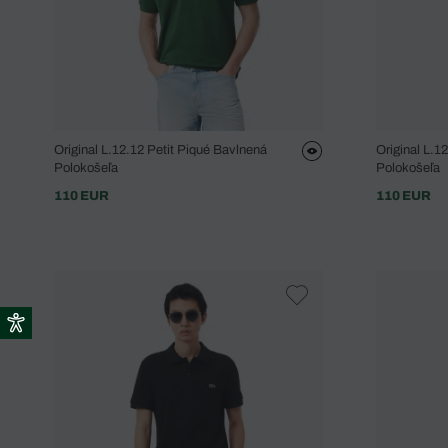
Original L.12.12 Petit Piqué Bavlnená
Original L.1
Polokošeľa
Polokošeľa
110 EUR
110 EUR