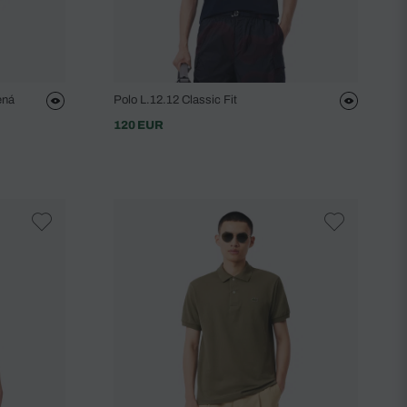
ená
Polo L.12.12 Classic Fit
120 EUR