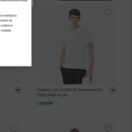
 a realizáciu
cookie na
sa súborov
a môžete
Original L.12.12 Slim Fit Bavlnené Polo
Tričko Petit Piqué
110 EUR