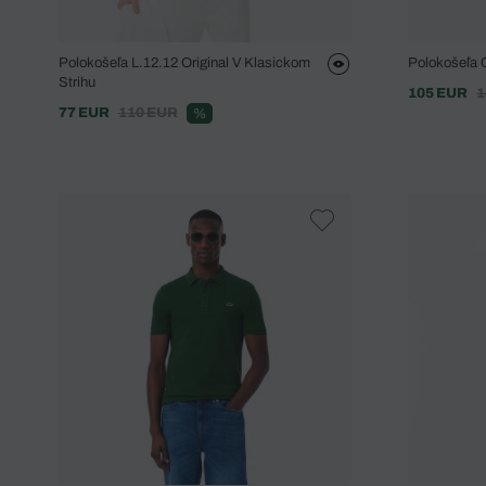
Polokošeľa L.12.12 Original V Klasickom
Polokošeľa 
Strihu
105 EUR
1
77 EUR
110 EUR
%