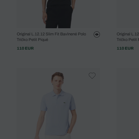
Original L.12.12 Slim Fit Bavlnené Polo
Original L.1
Tričko Petit Piqué
Tričko Petit
110 EUR
110 EUR