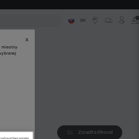
0
SK
ste
X
š miestny
vybranej
v
Zoradiť a filtrovať
račovať bez prijatia