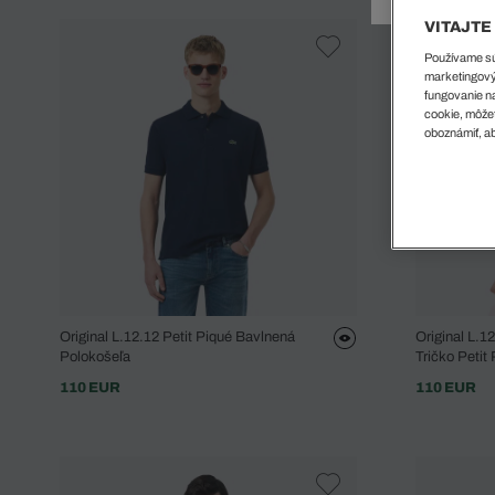
Doplnky
Spodná bielizeň
Plavky
Sukne
VITAJTE
Plavky
Special Offer
Spodná Bielizeň
Šortky
Používame súb
Special Offer
Športové oblečenie
Nohavice
marketingový
Special Offer
Plavky
fungovanie na
cookie, môžet
Special Offer
oboznámiť, ab
Original L.12.12 Petit Piqué Bavlnená
Original L.1
Polokošeľa
Tričko Petit
110 EUR
110 EUR