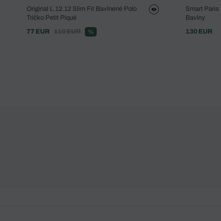
Original L.12.12 Slim Fit Bavlnené Polo
Smart Paris
Tričko Petit Piqué
Bavlny
77 EUR
110 EUR
130 EUR
%