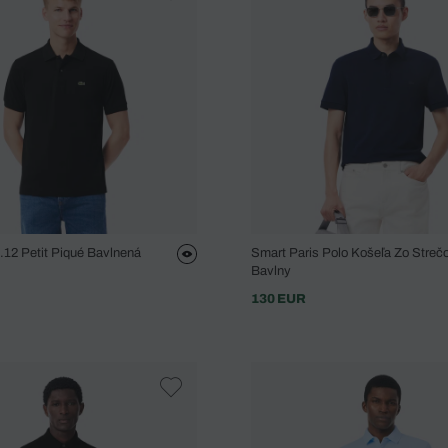
2.12 Petit Piqué Bavlnená
Smart Paris Polo Košeľa Zo Streč
Bavlny
130 EUR