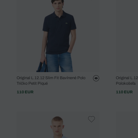
Original L.12.12 Slim Fit Bavlnené Polo
Original L.1
Tričko Petit Piqué
Polokošeľa
110 EUR
110 EUR