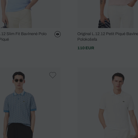
2.12 Slim Fit Bavlnené Polo
Original L.12.12 Petit Piqué Bavln
 Piqué
Polokošeľa
110 EUR