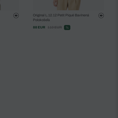
Original L.12.12 Petit Piqué Bavlnená
Polokošeľa
88 EUR
110 EUR
%