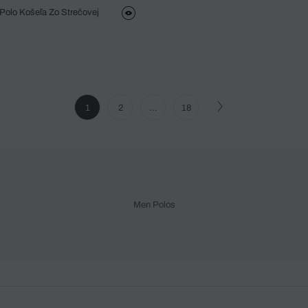
 Polo Košeľa Zo Strečovej
1
2
...
18
Men Polos