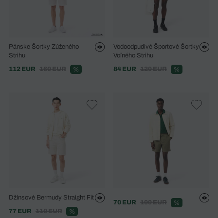
Pánske Šortky Zúženého
Vodoodpudivé Športové Šortky
Strihu
Voľného Strihu
112 EUR
160 EUR
84 EUR
120 EUR
%
%
Džínsové Bermudy Straight Fit
70 EUR
100 EUR
%
77 EUR
110 EUR
%