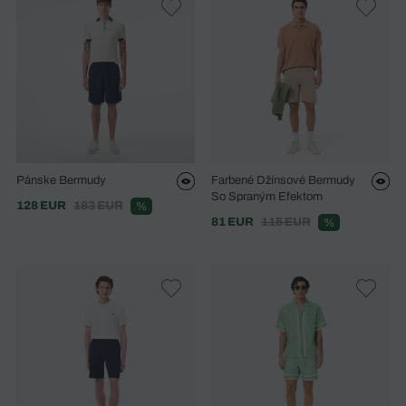
Pánske Bermudy
Farbené Džínsové Bermudy
So Spraným Efektom
128 EUR
183 EUR
%
81 EUR
115 EUR
%