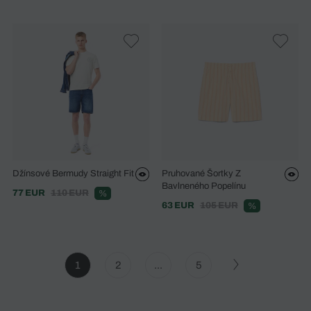
Džínsové Bermudy Straight Fit
Pruhované Šortky Z
Bavlneného Popelínu
77 EUR
110 EUR
%
63 EUR
105 EUR
%
1
2
...
5