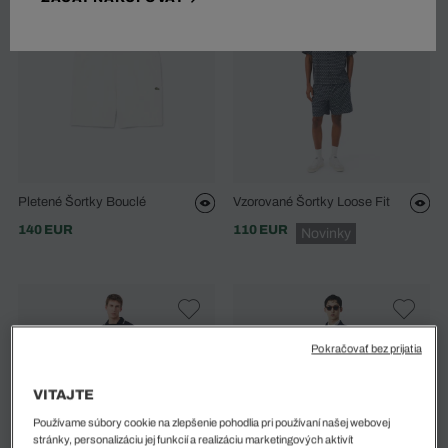
Pletené Šortky Bouclé
Vzorované Šortky Loose Fit
140 EUR
110 EUR
Novinky
Pokračovať bez prijatia
VITAJTE
Používame súbory cookie na zlepšenie pohodlia pri používaní našej webovej
stránky, personalizáciu jej funkcií a realizáciu marketingových aktivít