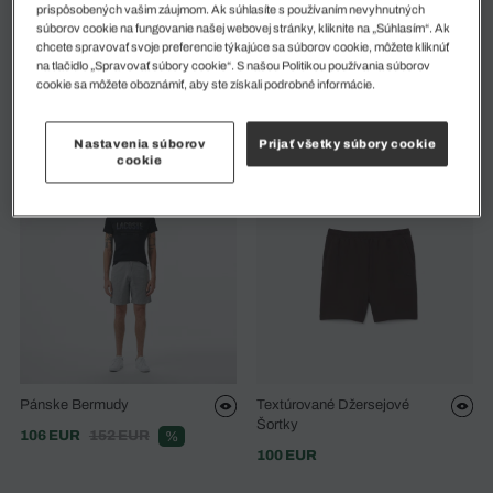
prispôsobených vašim záujmom. Ak súhlasíte s používaním nevyhnutných
súborov cookie na fungovanie našej webovej stránky, kliknite na „Súhlasím“. Ak
chcete spravovať svoje preferencie týkajúce sa súborov cookie, môžete kliknúť
Šortky Z Dvojitého Piké Loose
Bavlnené Šortky Z Kepru
na tlačidlo „Spravovať súbory cookie“. S našou Politikou používania súborov
Fit
Loose Fit
cookie sa môžete oboznámiť, aby ste získali podrobné informácie.
110 EUR
100 EUR
Novinky
Novinky
Nastavenia súborov
Prijať všetky súbory cookie
cookie
Pánske Bermudy
Textúrované Džersejové
Šortky
106 EUR
152 EUR
%
100 EUR