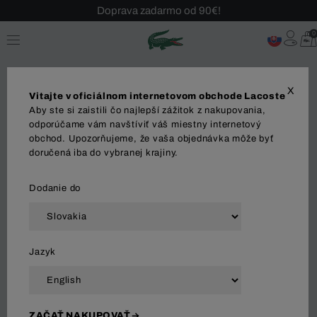
Sezónny výpredaj až -40 %!
Bezplatné vrátenie!
0
X
Vitajte v oficiálnom internetovom obchode Lacoste
Aby ste si zaistili čo najlepší zážitok z nakupovania,
Kraťasy a bermudy
odporúčame vám navštíviť váš miestny internetový
obchod. Upozorňujeme, že vaša objednávka môže byť
doručená iba do vybranej krajiny.
OBLEČENIE
Polo tričká
Košeľa
Svetre
Tri
Dodanie do
Zoradiť a filtrovať
Jazyk
114 Výsledok
ZAČAŤ NAKUPOVAŤ