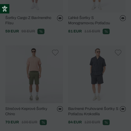
Šortky Cargo Z Bavlneného
Ľahké Šortky S
Flísu
Monogramovou Potlačou
59 EUR
98 EUR
81 EUR
115 EUR
%
%
Strečové Keprové Šortky
Bavlnené Pruhované Šortky S
Chino
Potlačou Krokodíla
70 EUR
100 EUR
84 EUR
120 EUR
%
%