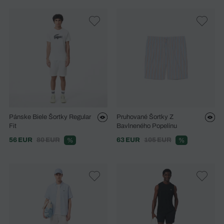
Pánske Biele Šortky Regular
Pruhované Šortky Z
Fit
Bavlneného Popelínu
56 EUR
80 EUR
63 EUR
105 EUR
%
%