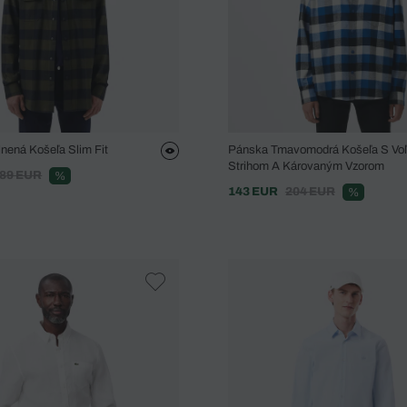
nená Košeľa Slim Fit
Pánska Tmavomodrá Košeľa S Vo
Strihom A Károvaným Vzorom
89 EUR
%
143 EUR
204 EUR
%