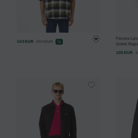
Pánska Ľan
143 EUR
204 EUR
%
Golieri Regul
105 EUR
1