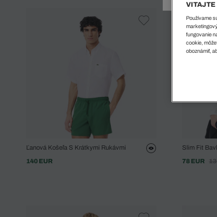
Doplnky
Spodná bielizeň
Plavky
Sukne
VITAJTE
Plavky
Special Offer
Spodná Bielizeň
Šortky
Používame súb
marketingový
Special Offer
Športové oblečenie
Nohavice
fungovanie na
Special Offer
Plavky
cookie, môžet
oboznámiť, ab
Special Offer
Ľanová Košeľa S Krátkymi Rukávmi
Slim Fit Ba
140 EUR
78 EUR
13