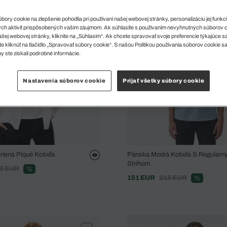
ory cookie na zlepšenie pohodlia pri používaní našej webovej stránky, personalizáciu jej funkcií
ch aktivít prispôsobených vašim záujmom. Ak súhlasíte s používaním nevyhnutných súborov 
šej webovej stránky, kliknite na „Súhlasím“. Ak chcete spravovať svoje preferencie týkajúce 
e kliknúť na tlačidlo „Spravovať súbory cookie“. S našou Politikou používania súborov cookie s
y ste získali podrobné informácie.
Nastavenia súborov cookie
Prijať všetky súbory cookie
vlnená Piqué Košeľa
Pánska Modrá Košeľa S Regularn
Strihom
0 EUR
%
151 EUR
215 EUR
%