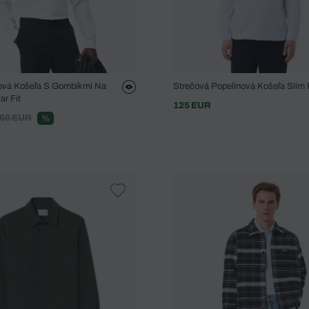
ová Košeľa S Gombíkmi Na
Strečová Popelínová Košeľa Slim F
ar Fit
125 EUR
50 EUR
%