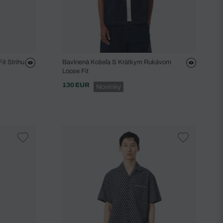
it Strihu
Bavlnená Košeľa S Krátkym Rukávom
Loose Fit
130 EUR
Novinky