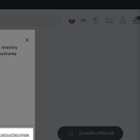
0
SK
ste
X
š miestny
vybranej
v
Zoradiť a filtrovať
račovať bez prijatia