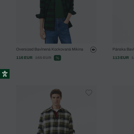
Oversized Bavlnená Kockovaná Mikina
Pánska Bavl
116 EUR
165 EUR
113 EUR
1
%