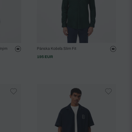
ľným
Pánska Košeľa Slim Fit
195 EUR