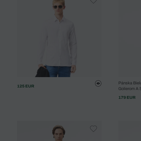
Pánska Bie
125 EUR
Golierom A S
179 EUR