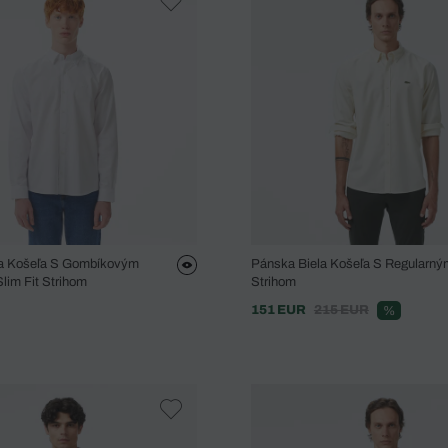
la Košeľa S Gombíkovým
Pánska Biela Košeľa S Regularný
lim Fit Strihom
Strihom
151 EUR
215 EUR
%