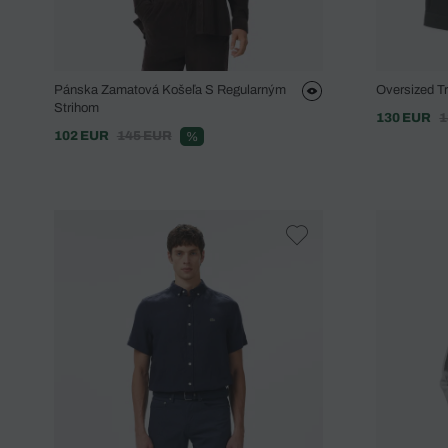
Pánska Zamatová Košeľa S Regularným
Oversized Tr
Strihom
130 EUR
1
102 EUR
145 EUR
%