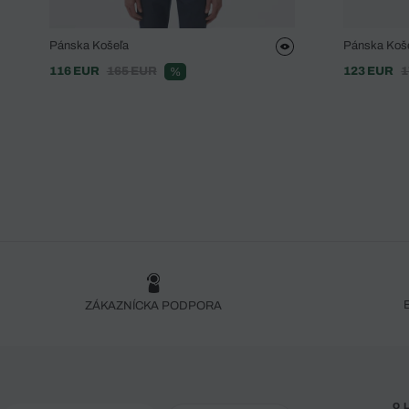
Pánska Košeľa
Pánska Koš
116 EUR
165 EUR
123 EUR
1
%
ZÁKAZNÍCKA PODPORA
O 