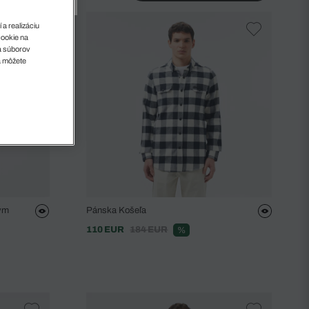
 a realizáciu
cookie na
sa súborov
a môžete
ým
Pánska Košeľa
110 EUR
184 EUR
%