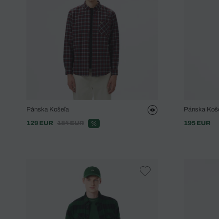
Pánska Košeľa
Pánska Koše
129 EUR
184 EUR
195 EUR
%