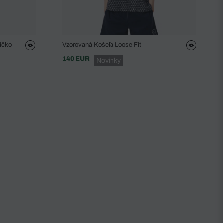
ičko
Vzorovaná Košeľa Loose Fit
140 EUR
Novinky