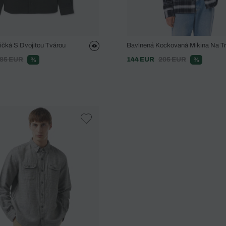
ičká S Dvojitou Tvárou
Bavlnená Kockovaná Mikina Na Tr
85 EUR
144 EUR
205 EUR
%
%