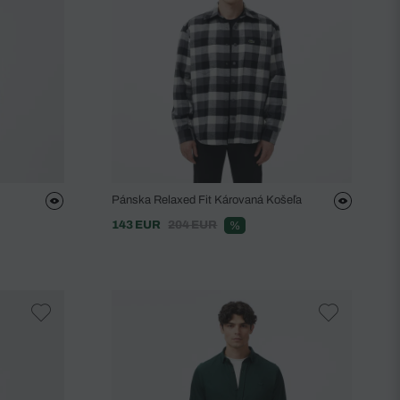
Pánska Relaxed Fit Károvaná Košeľa
143 EUR
204 EUR
%