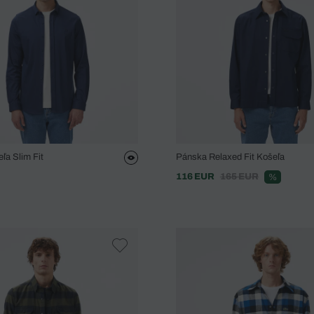
ľa Slim Fit
Pánska Relaxed Fit Košeľa
116 EUR
165 EUR
%