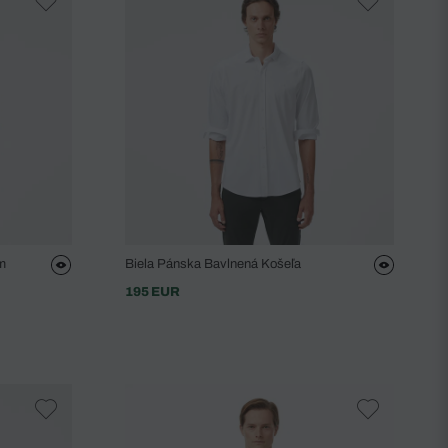
m
Biela Pánska Bavlnená Košeľa
195 EUR