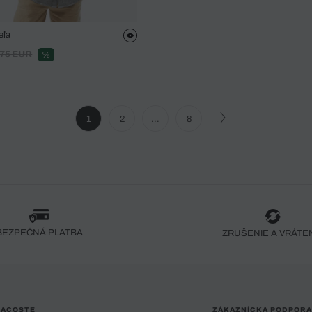
eľa
75 EUR
%
1
2
...
8
BEZPEČNÁ PLATBA
ZRUŠENIE A VRÁTE
LACOSTE
ZÁKAZNÍCKA PODPORA