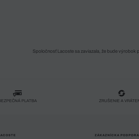
Spoločnosť Lacoste sa zaviazala, že bude výrobok 
fáze jeho výroby. Transparentnosť hodnotového reťa
dodávateľov a ekosystému... Žiadny steh nie je vy
spoločnosti Crocodile.
BEZPEČNÁ PLATBA
ZRUŠENIE A VRÁTE
LACOSTE
ZÁKAZNÍCKA PODPORA