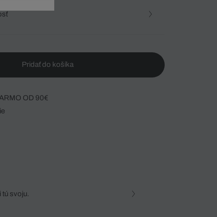
osť
Pridať do košíka
ARMO OD 90€
ie
 tú svoju.