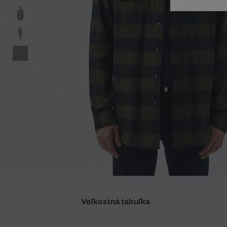
Doplnky
Spodná bielizeň
Plavky
Sukne
Plavky
Special Offer
Spodná Bielizeň
Šortky
Special Offer
Športové oblečenie
Nohavice
Special Offer
Plavky
Special Offer
Veľkostná tabuľka