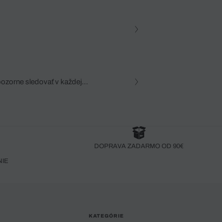
pozorne sledovať v každej
zca, dôkladná znalosť
robený bez pozorného oka
DOPRAVA ZADARMO OD 90€
NIE
KATEGÓRIE