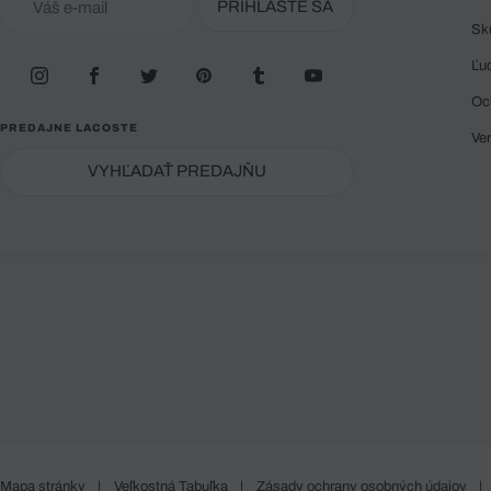
PRIHLÁSTE SA
Sk
Ľu
Oc
PREDAJNE LACOSTE
Ve
VYHĽADAŤ PREDAJŇU
Mapa stránky
|
Veľkostná Tabuľka
|
Zásady ochrany osobných údajov
|