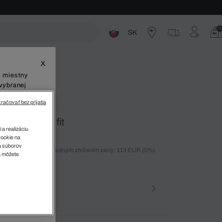
0
SK
ste
X
š miestny
vybranej
račovať bez prijatia
košeľa slim fit
 a realizáciu
cookie na
sa súborov
ných 30 dní pred posledným znížením ceny: 113 EUR
(0%)
v
a môžete
%)
farba (+4)
na • L7A