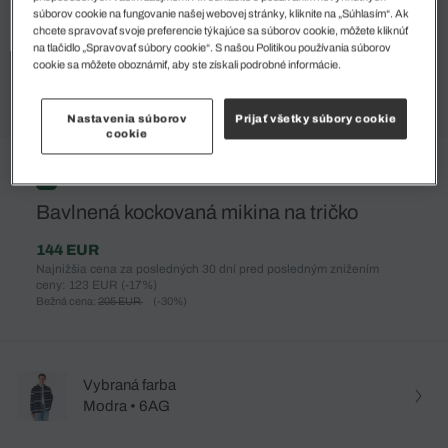
súborov cookie na fungovanie našej webovej stránky, kliknite na „Súhlasím“. Ak
chcete spravovať svoje preferencie týkajúce sa súborov cookie, môžete kliknúť
na tlačidlo „Spravovať súbory cookie“. S našou Politikou používania súborov
cookie sa môžete oboznámiť, aby ste získali podrobné informácie.
Nastavenia súborov
Prijať všetky súbory cookie
cookie
%
Bavlnená kockovaná mikina na tričko
144 EUR
Najnižšia cena za posledných 30 dní pred posledným znížením
ceny: 123 EUR
(-17%)
Bežná cena:
205 EUR
(-30%)
Vybraná farba
Modra • 6AG