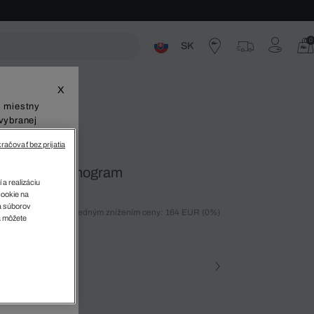
0
SK
ste
X
š miestny
vybranej
račovať bez prijatia
The Blend Monogram
 a realizáciu
cookie na
sa súborov
ných 30 dní pred posledným znížením ceny: 164 EUR
(0%)
v
a môžete
%)
farba
na • H45