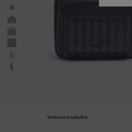
Doplnky
Spodná bielizeň
Plavky
Sukne
Plavky
Special Offer
Spodná Bielizeň
Šortky
Special Offer
Športové oblečenie
Nohavice
Special Offer
Plavky
Special Offer
Veľkostná tabuľka