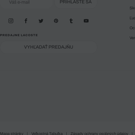
PRIHLÁSTE SA
Sk
Ľu
Oc
PREDAJNE LACOSTE
Ve
VYHĽADAŤ PREDAJŇU
Mapa stránky
|
Veľkostná Tabuľka
|
Zásady ochrany osobných údajov
|