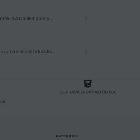
am With A Contemporary
pozorne sledovať v každej
zca, dôkladná znalosť
robený bez pozorného oka
DOPRAVA ZADARMO OD 90€
NIE
KATEGÓRIE