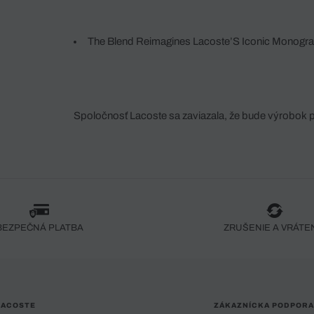
The Blend Reimagines Lacoste’S Iconic Monogr
Twist, Blending Heritage And Modernity.
Spoločnosť Lacoste sa zaviazala, že bude výrobok 
fáze jeho výroby. Transparentnosť hodnotového reťa
dodávateľov a ekosystému... Žiadny steh nie je vy
spoločnosti Crocodile.
BEZPEČNÁ PLATBA
ZRUŠENIE A VRÁTE
LACOSTE
ZÁKAZNÍCKA PODPORA