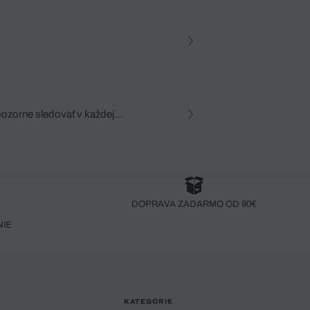
pozorne sledovať v každej
zca, dôkladná znalosť
robený bez pozorného oka
DOPRAVA ZADARMO OD 90€
NIE
KATEGÓRIE