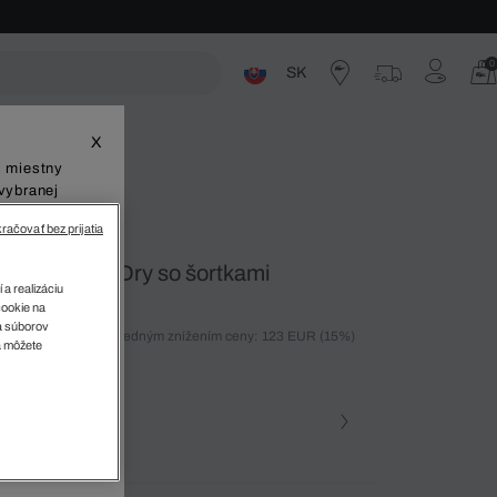
0
SK
ste
X
š miestny
vybranej
račovať bez prijatia
ritage Ultra Dry so šortkami
 a realizáciu
cookie na
sa súborov
ných 30 dní pred posledným znížením ceny: 123 EUR
(15%)
v
a môžete
%)
farba (+1)
 800