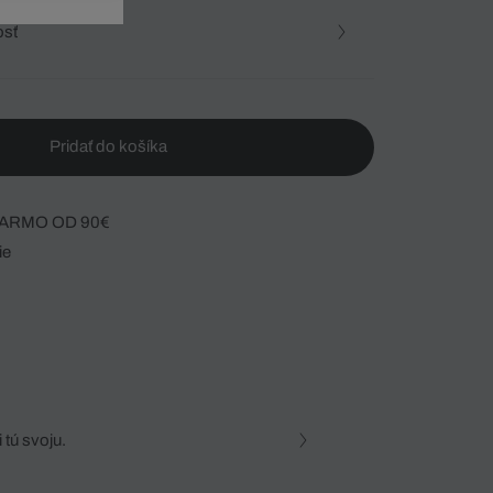
osť
Pridať do košíka
ARMO OD 90€
ie
 tú svoju.