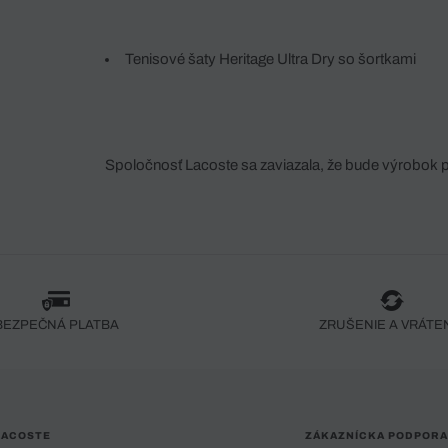
Tenisové šaty Heritage Ultra Dry so šortkami
Spoločnosť Lacoste sa zaviazala, že bude výrobok 
fáze jeho výroby. Transparentnosť hodnotového reťa
dodávateľov a ekosystému... Žiadny steh nie je vy
spoločnosti Crocodile.
BEZPEČNÁ PLATBA
ZRUŠENIE A VRÁTE
LACOSTE
ZÁKAZNÍCKA PODPORA