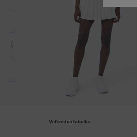
Doplnky
Spodná bielizeň
Plavky
Sukne
Plavky
Special Offer
Spodná Bielizeň
Šortky
Special Offer
Športové oblečenie
Nohavice
Special Offer
Plavky
Special Offer
Veľkostná tabuľka