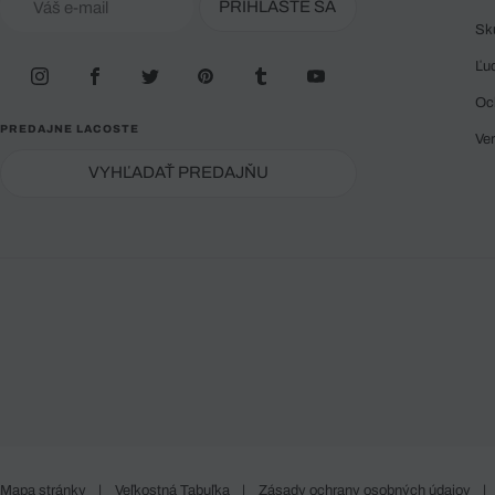
PRIHLÁSTE SA
Sk
Ľu
Oc
PREDAJNE LACOSTE
Ve
VYHĽADAŤ PREDAJŇU
Mapa stránky
|
Veľkostná Tabuľka
|
Zásady ochrany osobných údajov
|