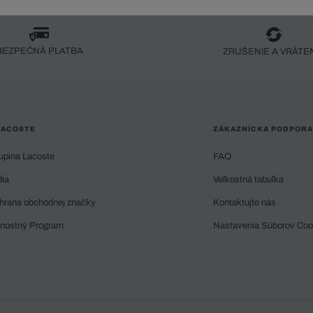
BEZPEČNÁ PLATBA
ZRUŠENIE A VRÁTE
LACOSTE
ZÁKAZNÍCKA PODPORA
upina Lacoste
FAQ
dia
Veľkostná tabuľka
hrana obchodnej značky
Kontaktujte nás
rnostný Program
Nastavenia Súborov Coo