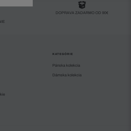
DOPRAVA ZADARMO OD 90€
NIE
KATEGÓRIE
Pánska kolekcia
Dámska kolekcia
kie