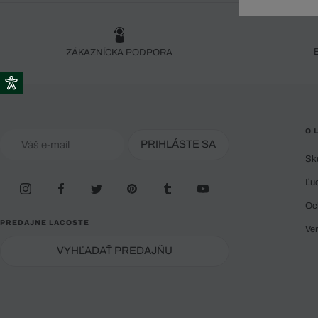
Doplnky
Spodná bielizeň
Plavky
Sukne
Plavky
Special Offer
Spodná Bielizeň
Šortky
Special Offer
Športové oblečenie
Nohavice
ZÁKAZNÍCKA PODPORA
Special Offer
Plavky
Special Offer
O 
PRIHLÁSTE SA
Sk
Ľu
Oc
PREDAJNE LACOSTE
Ve
VYHĽADAŤ PREDAJŇU