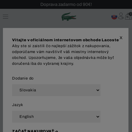
Doprava zadarmo od 90€!
Sezónny výpredaj až -40 %!
0
Bezplatné vrátenie!
X
Vitajte v oficiálnom internetovom obchode Lacoste
Aby ste si zaistili čo najlepší zážitok z nakupovania,
odporúčame vám navštíviť váš miestny internetový
obchod. Upozorňujeme, že vaša objednávka môže byť
ŽENY
doručená iba do vybranej krajiny.
Dodanie do
Zoradiť a filtrovať
Jazyk
17 Výsledok
ZAČAŤ NAKUPOVAŤ