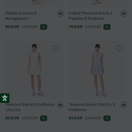
Žakárová Sukňa S
Krátka Plisovaná Sukňa Z
Monogramom
Popelínu S Prúžkami
90 EUR
150 EUR
78 EUR
130 EUR
%
%
Tenisová Sukňa S Podšívkou
Tenisová Sukňa Ultra Dry S
Ultra Dry
Podšívkou
96 EUR
120 EUR
84 EUR
120 EUR
%
%