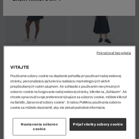
Krátka Elastická Bavlnená
Dlhá Plisovaná Sukňa S
Pokračovať bez prijatia
Skladaná Sukňa
Elastickým Pásom
109 EUR
155 EUR
126 EUR
180 EUR
%
%
VITAJTE
Používame súbory cookie na zlepšenie pohodlia pri používaní našej webovej
stránky, personalizáciu jej funkcií a realizáciu marketingových aktivít
prispôsobených vašim záujmom. Ak súhlasíte s používaním nevyhnutných
súborov cookie na fungovanie našej webovej stránky, kliknite na „Súhlasím“. Ak
chcete spravovať svoje preferencie týkajúce sa súborov cookie, môžete kliknúť
na tlačidlo „Spravovať súbory cookie“. S našou Politikou používania súborov
cookie sa môžete oboznámiť, aby ste získali podrobné informácie.
Nastavenia súborov
Prijať všetky súbory cookie
cookie