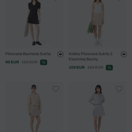
Plisovaná Bavlnená Sukňa
Krátka Plisovaná Sukňa Z
Elastickej Bavlny
90 EUR
150 EUR
%
109 EUR
155 EUR
%