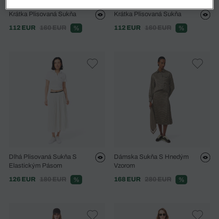
Krátka Plisovaná Sukňa
Krátka Plisovaná Sukňa
112 EUR
160 EUR
112 EUR
160 EUR
%
%
Dlhá Plisovaná Sukňa S
Dámska Sukňa S Hnedým
Elastickým Pásom
Vzorom
126 EUR
180 EUR
168 EUR
280 EUR
%
%