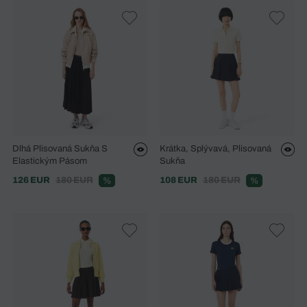
Dlhá Plisovaná Sukňa S
Krátka, Splývavá, Plisovaná
Elastickým Pásom
Sukňa
126 EUR
180 EUR
108 EUR
180 EUR
%
%