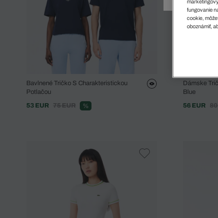
Doplnky
Spodná bielizeň
Plavky
Sukne
marketingový
fungovanie na
Plavky
Special Offer
Spodná Bielizeň
Šortky
cookie, môžet
oboznámiť, ab
Special Offer
Športové oblečenie
Nohavice
Special Offer
Plavky
Special Offer
Bavlnené Tričko S Charakteristickou
Dámske Trič
Potlačou
Blue
53 EUR
75 EUR
56 EUR
80
%