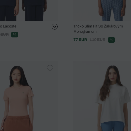
ko Lacoste
Tričko Slim Fit So Žakárovým
Monogramom
 EUR
%
77 EUR
110 EUR
%