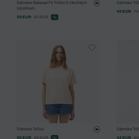
Dámske Relaxed Fit Tričko S Okrúhlym
Dámske Tri
Výstrihom
49 EUR
70
56 EUR
80 EUR
%
Dámske Tričko
Dámske Trič
56 EUR
80 EUR
42 EUR
60
%