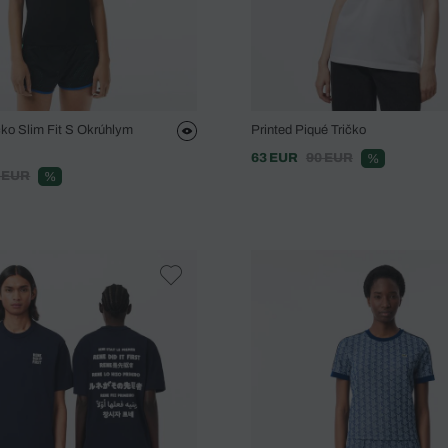
ko Slim Fit S Okrúhlym
Printed Piqué Tričko
63 EUR
90 EUR
%
 EUR
%