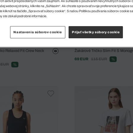
ch aktivít prispôsobených vašim záujmom. Ak súhlasíte s používaním nevyhnutných súborov 
šej webovej stránky, kliknite na „Súhlasím“. Ak chcete spravovať svoje preferencie týkajúce 
e kliknúť na tlačidlo „Spravovať súbory cookie“. S našou Politikou používania súborov cookie s
y ste získali podrobné informácie.
Nastavenia súborov cookie
Prijať všetky súbory cookie
ko Relaxed Fit Crew Neck
Žakárové Tričko Slim Fit S Mono
69 EUR
115 EUR
%
 EUR
%