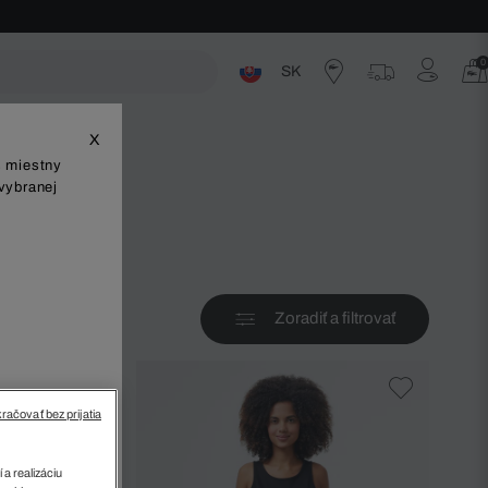
0
SK
ste
X
š miestny
vybranej
Zoradiť a filtrovať
v
račovať bez prijatia
 a realizáciu