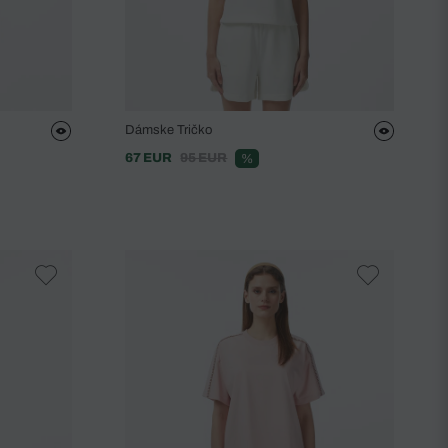
Dámske Tričko
67 EUR
95 EUR
%