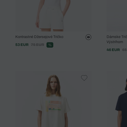
Kontrastné Džersejové Tričko
Dámske Trič
Výstrihom
53 EUR
75 EUR
%
46 EUR
65