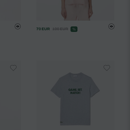
70 EUR
100 EUR
%