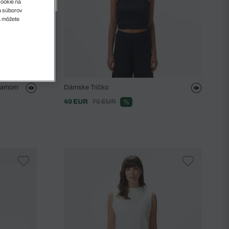
cookie na
sa súborov
a môžete
gramom
Dámske Tričko
49 EUR
70 EUR
%