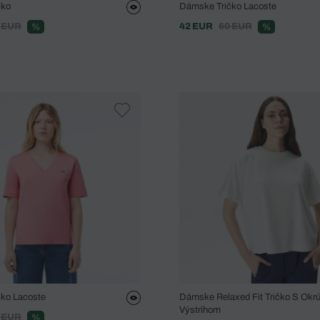
čko
Dámske Tričko Lacoste
 EUR
42 EUR
60 EUR
%
%
ko Lacoste
Dámske Relaxed Fit Tričko S Okr
Výstrihom
 EUR
%