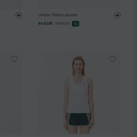
Unisex Tričko Lacoste
44 EUR
73 EUR
%