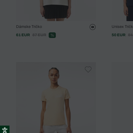
Dámske Tričko
Unisex Trič
61 EUR
87 EUR
50 EUR
84
%