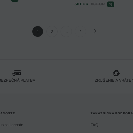
56 EUR
80 EUR
%
1
2
...
4
BEZPEČNÁ PLATBA
ZRUŠENIE A VRÁTE
LACOSTE
ZÁKAZNÍCKA PODPORA
upina Lacoste
FAQ