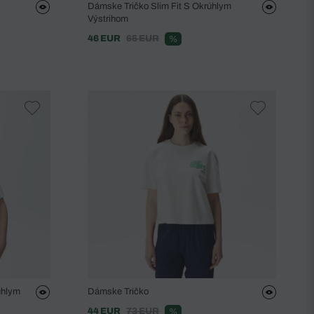
Dámske Tričko Slim Fit S Okrúhlym
Výstrihom
46 EUR
65 EUR
%
úhlym
Dámske Tričko
44 EUR
73 EUR
%