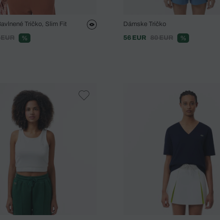
vlnené Tričko, Slim Fit
Dámske Tričko
 EUR
56 EUR
80 EUR
%
%