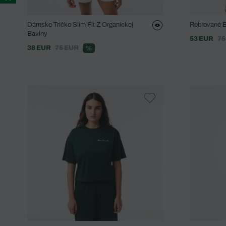
Dámske Tričko Slim Fit Z Organickej
Rebrované Ba
Bavlny
53 EUR
75
38 EUR
75 EUR
%