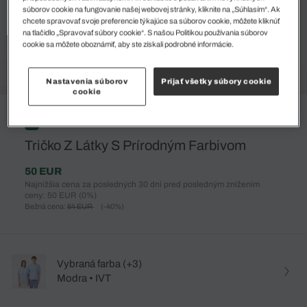
súborov cookie na fungovanie našej webovej stránky, kliknite na „Súhlasím“. Ak
chcete spravovať svoje preferencie týkajúce sa súborov cookie, môžete kliknúť
na tlačidlo „Spravovať súbory cookie“. S našou Politikou používania súborov
cookie sa môžete oboznámiť, aby ste získali podrobné informácie.
Nastavenia súborov
Prijať všetky súbory cookie
cookie
%
Tričko Z Látky S Prírodným Farbivom
50 EUR
Najnižšia cena za posledných 30 dní pred posledným znížením
ceny: 50 EUR
(0%)
Bežná cena:
84 EUR
(-40%)
Vybraná farba (+3)
Modra • IVT