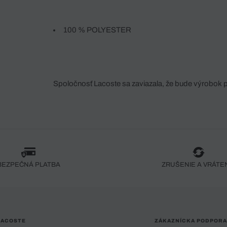
100 % POLYESTER
Spoločnosť Lacoste sa zaviazala, že bude výrobok 
fáze jeho výroby. Transparentnosť hodnotového reťa
dodávateľov a ekosystému... Žiadny steh nie je vy
spoločnosti Crocodile.
BEZPEČNÁ PLATBA
ZRUŠENIE A VRÁTE
LACOSTE
ZÁKAZNÍCKA PODPORA