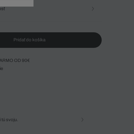
osť
Pridať do košíka
ARMO OD 90€
ie
 tú svoju.