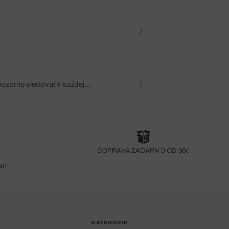
pozorne sledovať v každej
zca, dôkladná znalosť
robený bez pozorného oka
DOPRAVA ZADARMO OD 90€
NIE
KATEGÓRIE