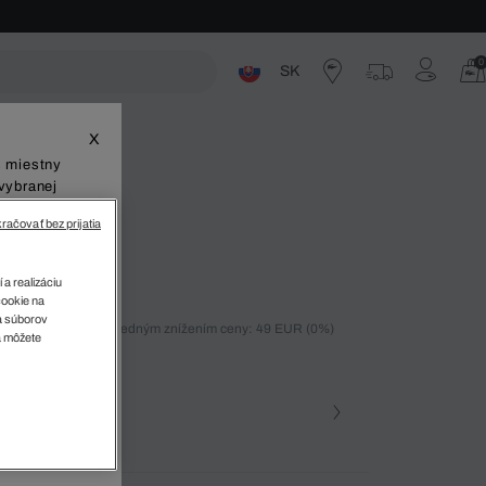
0
SK
ste
X
š miestny
vybranej
račovať bez prijatia
 a realizáciu
cookie na
sa súborov
ných 30 dní pred posledným znížením ceny: 49 EUR
(0%)
v
a môžete
)
farba (+1)
 70V