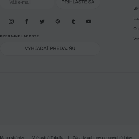
PRIHLÁSTE SA
Sk
Ľu
Oc
PREDAJNE LACOSTE
Ve
VYHĽADAŤ PREDAJŇU
Mapa stránky
|
Veľkostná Tabuľka
|
Zásady ochrany osobných údajov
|