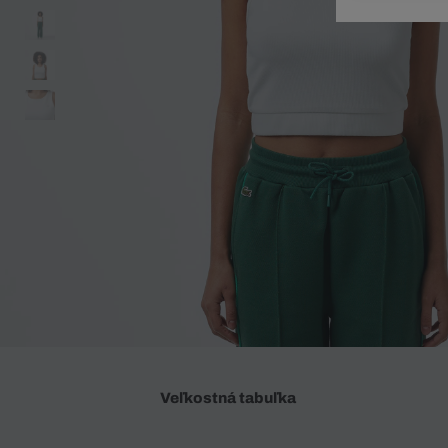
Doplnky
Spodná bielizeň
Plavky
Sukne
Plavky
Special Offer
Spodná Bielizeň
Šortky
Special Offer
Športové oblečenie
Nohavice
Special Offer
Plavky
Special Offer
Veľkostná tabuľka