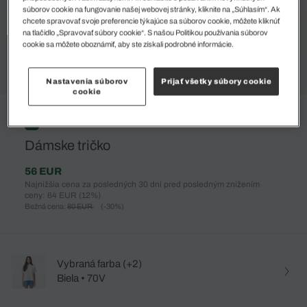
súborov cookie na fungovanie našej webovej stránky, kliknite na „Súhlasím“. Ak
chcete spravovať svoje preferencie týkajúce sa súborov cookie, môžete kliknúť
na tlačidlo „Spravovať súbory cookie“. S našou Politikou používania súborov
cookie sa môžete oboznámiť, aby ste získali podrobné informácie.
Nastavenia súborov
Prijať všetky súbory cookie
cookie
%
Dámske tričko
56 EUR
Najnižšia cena za posledných 30 dní pred posledným znížením
ceny: 64 EUR
(12%)
Bežná cena:
80 EUR
(-30%)
Vybraná farba (+2)
Biela • 70V