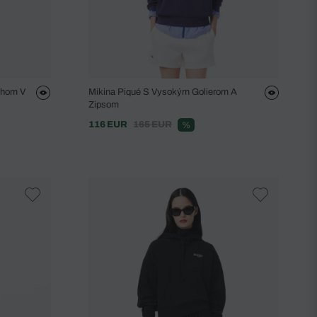
ihom V
Mikina Piqué S Vysokým Golierom A
Zipsom
116 EUR
165 EUR
%