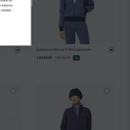
cookie na
sa súborov
a môžete
Žakárová Mikina S Monogramom
130 EUR
185 EUR
%