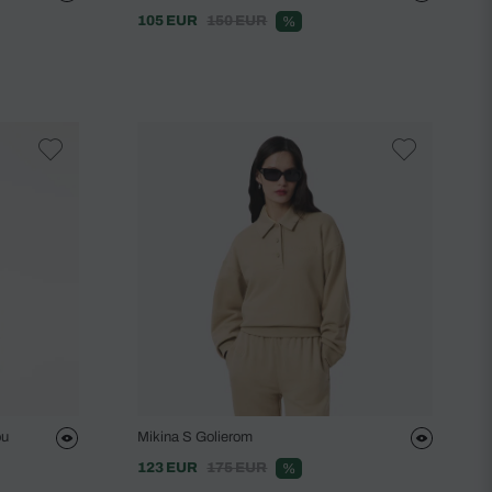
105 EUR
150 EUR
%
ou
Mikina S Golierom
123 EUR
175 EUR
%