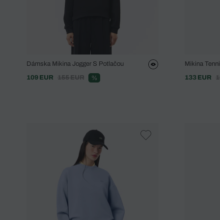
Dámska Mikina Jogger S Potlačou
Mikina Tenn
109 EUR
155 EUR
133 EUR
1
%