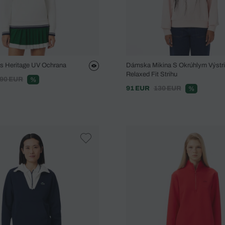
is Heritage UV Ochrana
Dámska Mikina S Okrúhlym Výstr
Relaxed Fit Strihu
90 EUR
%
91 EUR
130 EUR
%