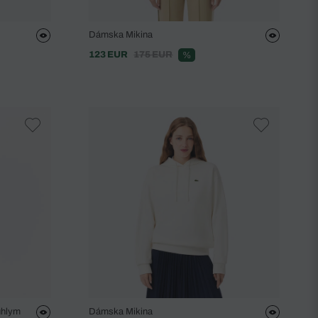
Dámska Mikina
123 EUR
175 EUR
%
úhlym
Dámska Mikina