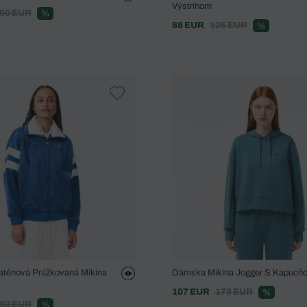
Výstrihom
50 EUR
%
88 EUR
125 EUR
%
aténová Prúžkovaná Mikina
Dámska Mikina Jogger S Kapucň
107 EUR
178 EUR
%
80 EUR
%