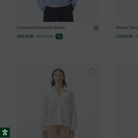
Oversized Bavlnená Mikina
Mikina Tenn
109 EUR
155 EUR
133 EUR
1
%