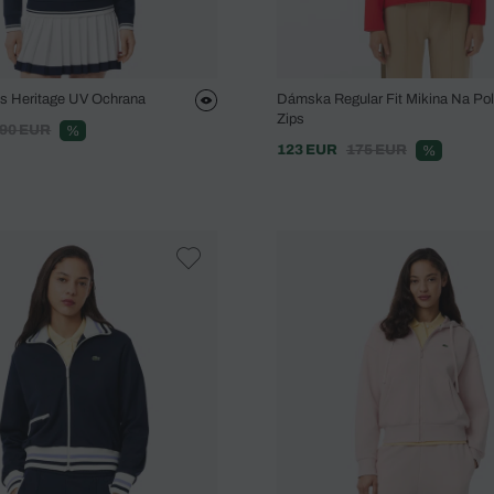
is Heritage UV Ochrana
Dámska Regular Fit Mikina Na Po
Zips
90 EUR
%
123 EUR
175 EUR
%