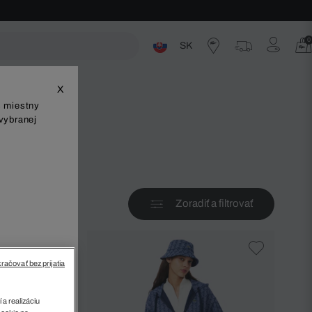
0
SK
ste
X
š miestny
vybranej
Zoradiť a filtrovať
v
račovať bez prijatia
 a realizáciu