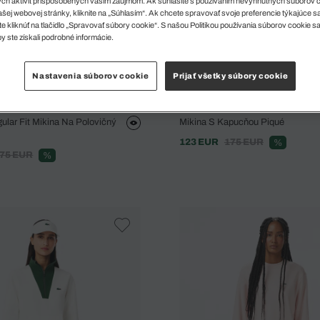
ch aktivít prispôsobených vašim záujmom. Ak súhlasíte s používaním nevyhnutných súborov 
šej webovej stránky, kliknite na „Súhlasím“. Ak chcete spravovať svoje preferencie týkajúce 
e kliknúť na tlačidlo „Spravovať súbory cookie“. S našou Politikou používania súborov cookie s
y ste získali podrobné informácie.
Nastavenia súborov cookie
Prijať všetky súbory cookie
lar Fit Mikina Na Polovičný
Mikina S Kapucňou Piqué
123 EUR
175 EUR
%
75 EUR
%