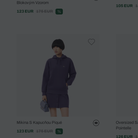
Blokovým Vzorom
105 EUR
1
123 EUR
175 EUR
%
Mikina S Kapucňou Piqué
Oversized S
Pointelle
123 EUR
175 EUR
%
126 EUR
1