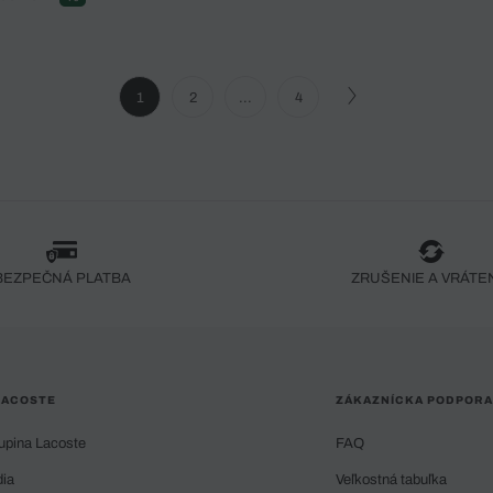
1
2
...
4
BEZPEČNÁ PLATBA
ZRUŠENIE A VRÁTE
LACOSTE
ZÁKAZNÍCKA PODPORA
upina Lacoste
FAQ
dia
Veľkostná tabuľka