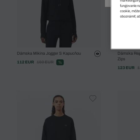
Doplnky
Spodná bielizeň
Plavky
Sukne
marketingový
fungovanie na
Plavky
Special Offer
Spodná Bielizeň
Šortky
cookie, môžet
oboznámiť, ab
Special Offer
Športové oblečenie
Nohavice
Special Offer
Plavky
Special Offer
Dámska Mikina Jogger S Kapucňou
Dámska Regu
Zips
112 EUR
160 EUR
%
123 EUR
1