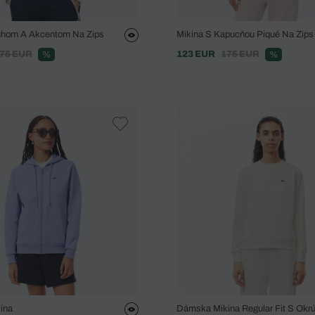
uhom A Akcentom Na Zips
Mikina S Kapucňou Piqué Na Zips
75 EUR
123 EUR
175 EUR
%
%
ina
Dámska Mikina Regular Fit S Okr