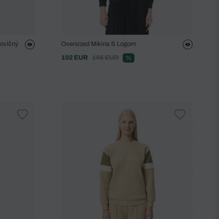
lovičný
Oversized Mikina S Logom
102 EUR
145 EUR
%