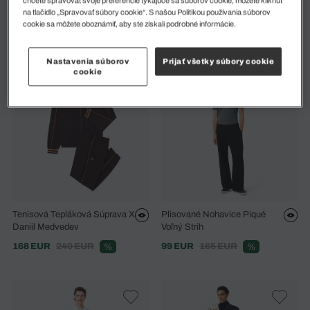
Tepláky Francúzskej Výroby
Nohavice Štíhly Strih Streč
na tlačidlo „Spravovať súbory cookie“. S našou Politikou používania súborov
Chino
175 EUR
cookie sa môžete oboznámiť, aby ste získali podrobné informácie.
112 EUR
140 EUR
%
Nastavenia súborov
Prijať všetky súbory cookie
cookie
Tenisová Tepláková Súprava X
Plisované Nohavice Piqué
Daniil Medvedev
Voľný Strih
168 EUR
240 EUR
99 EUR
165 EUR
%
%