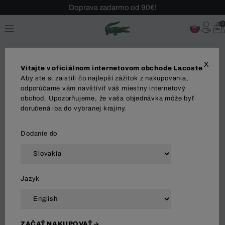
Doprava zadarmo od 90€!
Sezónny výpredaj až -40 %!
0
Bezplatné vrátenie!
X
Vitajte v oficiálnom internetovom obchode Lacoste
Aby ste si zaistili čo najlepší zážitok z nakupovania,
odporúčame vám navštíviť váš miestny internetový
obchod. Upozorňujeme, že vaša objednávka môže byť
MUŽI
doručená iba do vybranej krajiny.
Dodanie do
Zoradiť a filtrovať
Jazyk
37 Výsledok
ZAČAŤ NAKUPOVAŤ