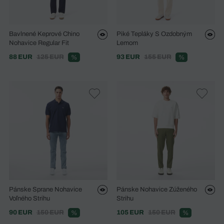
Bavlnené Keprové Chino
Piké Tepláky S Ozdobným
Nohavice Regular Fit
Lemom
88 EUR
125 EUR
93 EUR
155 EUR
%
%
Pánske Sprane Nohavice
Pánske Nohavice Zúženého
Voľného Strihu
Strihu
90 EUR
150 EUR
105 EUR
150 EUR
%
%