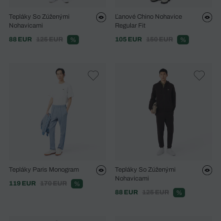
Tepláky So Zúženými
Ľanové Chino Nohavice
Nohavicami
Regular Fit
88 EUR
125 EUR
105 EUR
150 EUR
%
%
Tepláky Paris Monogram
Tepláky So Zúženými
Nohavicami
119 EUR
170 EUR
%
88 EUR
125 EUR
%