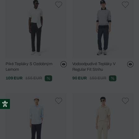
Piké Tepláky S Ozdobným
Vodoodpudivé Tepláky V
Lemom
Regular Fit Strihu
109 EUR
155 EUR
90 EUR
150 EUR
%
%