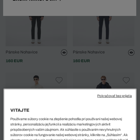
Pánske Nohavice
Pánske Nohavice
160 EUR
160 EUR
Pokračovať bez prijatia
VITAJTE
Používame súbory cookie na zlepšenie pohodlia pri používaní našej webovej
stránky, personalizáciu jej funkcií a realizáciu marketingových aktivít
prispôsobených vašim záujmom. Ak súhlasíte s používaním nevyhnutných
súborov cookie na fungovanie našej webovej stránky, kliknite na „Súhlasím“. Ak
chcete spravovať svoje preferencie týkajúce sa súborov cookie, môžete kliknúť