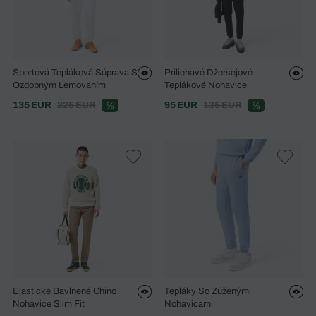
Športová Tepláková Súprava S
Priliehavé Džersejové
Ozdobným Lemovaním
Teplákové Nohavice
135 EUR
225 EUR
95 EUR
135 EUR
%
%
Elastické Bavlnené Chino
Tepláky So Zúženými
Nohavice Slim Fit
Nohavicami