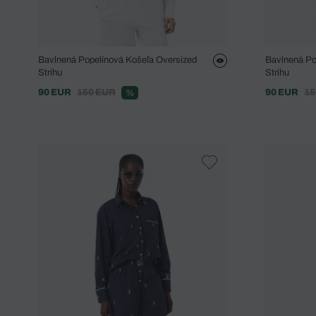
Bavlnená Popelínová Košeľa Oversized
Bavlnená Po
Strihu
Strihu
90 EUR
150 EUR
90 EUR
15
%