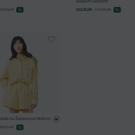
Viazacím Golierom
30 EUR
102 EUR
170 EUR
%
%
ošeľa So Žakárovými Motívmi
60 EUR
%