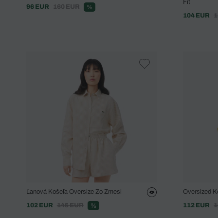
Fit
96 EUR
160 EUR
%
104 EUR
1
Ľanová Košeľa Oversize Zo Zmesi
Oversized K
102 EUR
145 EUR
112 EUR
1
%