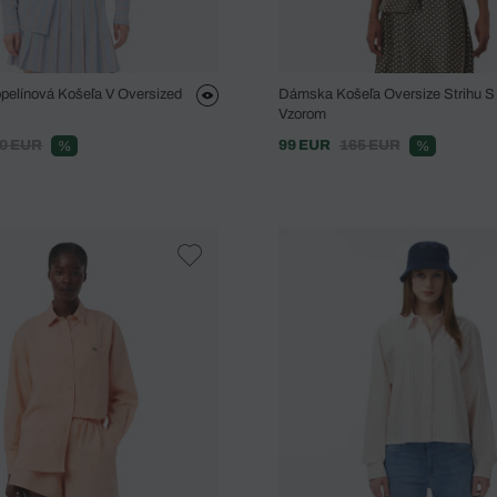
pelínová Košeľa V Oversized
Dámska Košeľa Oversize Strihu 
Vzorom
0 EUR
99 EUR
165 EUR
%
%