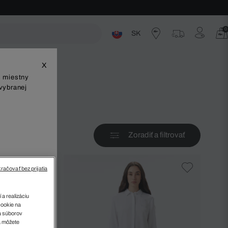
0
SK
ste
X
š miestny
vybranej
Zoradiť a filtrovať
v
račovať bez prijatia
 a realizáciu
cookie na
sa súborov
a môžete