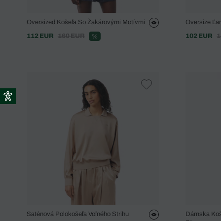
Oversized Košeľa So Žakárovými Motívmi
Oversize Ľa
112 EUR
160 EUR
102 EUR
1
%
Saténová Polokošeľa Voľného Strihu
Dámska Koše