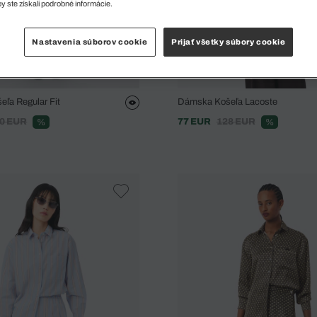
y ste získali podrobné informácie.
Nastavenia súborov cookie
Prijať všetky súbory cookie
ľa Regular Fit
Dámska Košeľa Lacoste
0 EUR
77 EUR
128 EUR
%
%