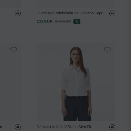
Oversized Polokošeľa Z Fluidného Kepru
112 EUR
140 EUR
%
ým
Dámska Košeľa V Strihu Slim Fit