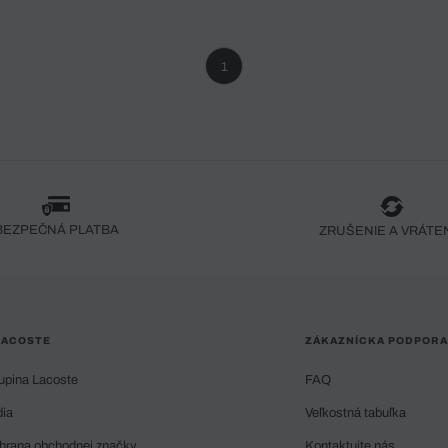
1
BEZPEČNÁ PLATBA
ZRUŠENIE A VRÁTE
LACOSTE
ZÁKAZNÍCKA PODPORA
upina Lacoste
FAQ
dia
Veľkostná tabuľka
hrana obchodnej značky
Kontaktujte nás