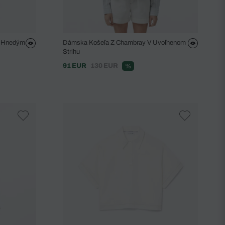
S Hnedým
Dámska Košeľa Z Chambray V Uvoľnenom
Strihu
91 EUR
130 EUR
%