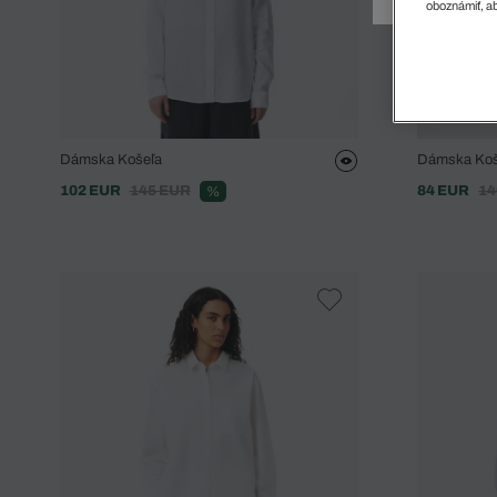
Doplnky
Spodná bielizeň
Plavky
Sukne
oboznámiť, ab
Plavky
Special Offer
Spodná Bielizeň
Šortky
Special Offer
Športové oblečenie
Nohavice
Special Offer
Plavky
Special Offer
Dámska Košeľa
Dámska Koše
102 EUR
145 EUR
84 EUR
14
%