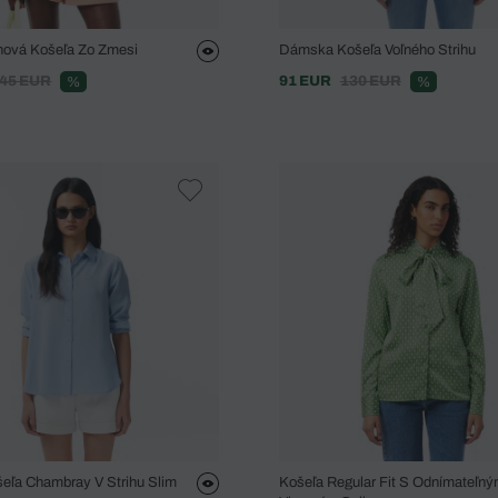
nová Košeľa Zo Zmesi
Dámska Košeľa Voľného Strihu
45 EUR
91 EUR
130 EUR
%
%
ľa Chambray V Strihu Slim
Košeľa Regular Fit S Odnímateľn