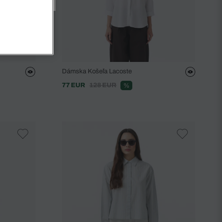
Dámska Košeľa Lacoste
77 EUR
128 EUR
%