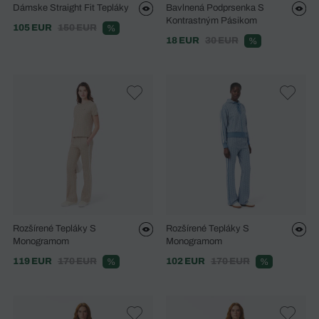
Dámske Straight Fit Tepláky
Bavlnená Podprsenka S
Kontrastným Pásikom
105 EUR
150 EUR
%
18 EUR
30 EUR
%
Rozšírené Tepláky S
Rozšírené Tepláky S
Monogramom
Monogramom
119 EUR
170 EUR
102 EUR
170 EUR
%
%