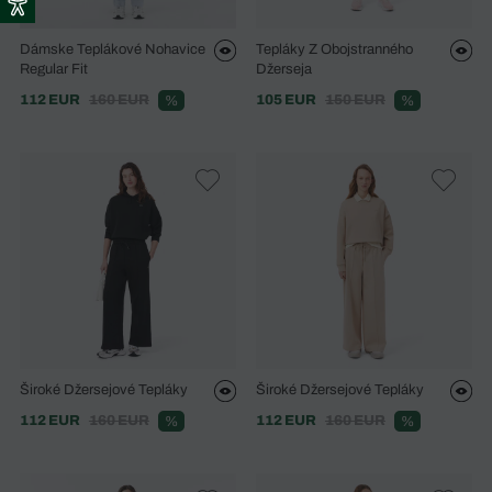
Dámske Teplákové Nohavice
Tepláky Z Obojstranného
Regular Fit
Džerseja
112 EUR
160 EUR
105 EUR
150 EUR
%
%
Široké Džersejové Tepláky
Široké Džersejové Tepláky
112 EUR
160 EUR
112 EUR
160 EUR
%
%