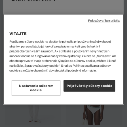
Pokračovať bez prijatia
VITAJTE
Používame súbory cookie na zlepšenie pohodlia pri používaní našej webovej
stránky, personalizáciu jej funkcií a realizáciu marketingových aktivít
Rozšírené Skladané Tepláky
Dámske Straight Fit Tepláky
prispôsobených vašim záujmom. Ak súhlasíte s používaním nevyhnutných
112 EUR
160 EUR
105 EUR
150 EUR
%
%
súborov cookie na fungovanie našej webovej stránky, kliknite na „Súhlasím“. Ak
chcete spravovať svoje preferencie týkajúce sa súborov cookie, môžete kliknúť
na tlačidlo „Spravovať súbory cookie“. S našou Politikou používania súborov
cookie sa môžete oboznámiť, aby ste získali podrobné informácie.
Nastavenia súborov
Prijať všetky súbory cookie
cookie