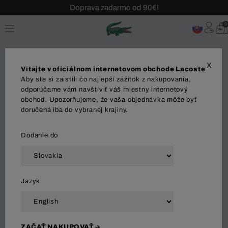
Doprava zadarmo od 90€!
Sezónny výpredaj až -40 %!
0
Bezplatné vrátenie!
X
Vitajte v oficiálnom internetovom obchode Lacoste
Aby ste si zaistili čo najlepší zážitok z nakupovania,
odporúčame vám navštíviť váš miestny internetový
obchod. Upozorňujeme, že vaša objednávka môže byť
ŽENY
doručená iba do vybranej krajiny.
Dodanie do
Zoradiť a filtrovať
Jazyk
14 Výsledok
ZAČAŤ NAKUPOVAŤ