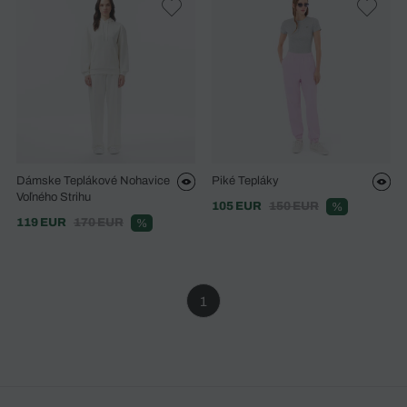
Dámske Teplákové Nohavice
Piké Tepláky
Voľného Strihu
105 EUR
150 EUR
%
119 EUR
170 EUR
%
1