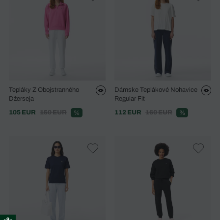
Tepláky Z Obojstranného
Dámske Teplákové Nohavice
Džerseja
Regular Fit
105 EUR
150 EUR
112 EUR
160 EUR
%
%