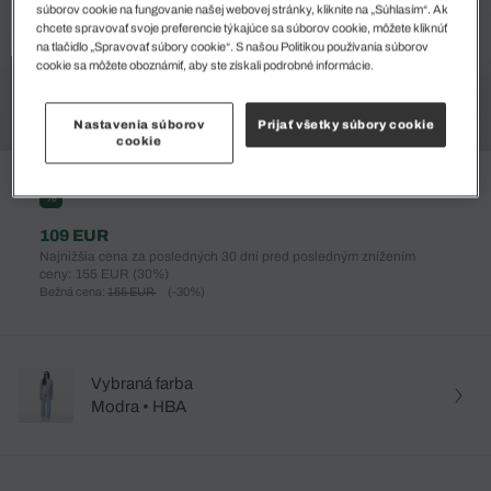
súborov cookie na fungovanie našej webovej stránky, kliknite na „Súhlasím“. Ak
chcete spravovať svoje preferencie týkajúce sa súborov cookie, môžete kliknúť
na tlačidlo „Spravovať súbory cookie“. S našou Politikou používania súborov
cookie sa môžete oboznámiť, aby ste získali podrobné informácie.
Nastavenia súborov
Prijať všetky súbory cookie
cookie
%
109 EUR
Najnižšia cena za posledných 30 dní pred posledným znížením
ceny: 155 EUR
(30%)
Bežná cena:
155 EUR
(-30%)
Vybraná farba
Modra • HBA