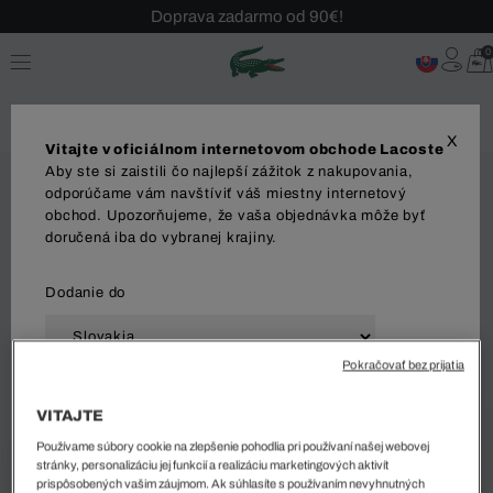
Doprava zadarmo od 90€!
Sezónny výpredaj až -40 %!
0
Bezplatné vrátenie!
X
Vitajte v oficiálnom internetovom obchode Lacoste
Aby ste si zaistili čo najlepší zážitok z nakupovania,
odporúčame vám navštíviť váš miestny internetový
obchod. Upozorňujeme, že vaša objednávka môže byť
doručená iba do vybranej krajiny.
Dodanie do
Pokračovať bez prijatia
Jazyk
VITAJTE
Používame súbory cookie na zlepšenie pohodlia pri používaní našej webovej
stránky, personalizáciu jej funkcií a realizáciu marketingových aktivít
prispôsobených vašim záujmom. Ak súhlasíte s používaním nevyhnutných
ZAČAŤ NAKUPOVAŤ