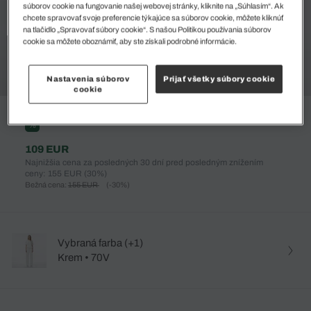
súborov cookie na fungovanie našej webovej stránky, kliknite na „Súhlasím“. Ak
chcete spravovať svoje preferencie týkajúce sa súborov cookie, môžete kliknúť
na tlačidlo „Spravovať súbory cookie“. S našou Politikou používania súborov
cookie sa môžete oboznámiť, aby ste získali podrobné informácie.
Nastavenia súborov
Prijať všetky súbory cookie
cookie
%
109 EUR
Najnižšia cena za posledných 30 dní pred posledným znížením
ceny: 155 EUR
(30%)
Bežná cena:
155 EUR
(-30%)
Vybraná farba (+1)
Krem • 70V