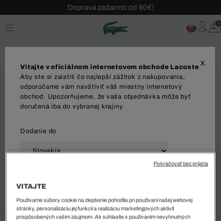
Doprava zadarmo od 90€!
Sezónny výpredaj až -40 %!
0
Bezplatné vrátenie!
X
Vitajte v oficiálnom internetovom obchode Lacoste
Aby ste si zaistili čo najlepší zážitok z nakupovania,
odporúčame vám navštíviť váš miestny internetový
obchod. Upozorňujeme, že vaša objednávka môže byť
doručená iba do vybranej krajiny.
Dodanie do
Pokračovať bez prijatia
Jazyk
VITAJTE
Používame súbory cookie na zlepšenie pohodlia pri používaní našej webovej
stránky, personalizáciu jej funkcií a realizáciu marketingových aktivít
prispôsobených vašim záujmom. Ak súhlasíte s používaním nevyhnutných
ZAČAŤ NAKUPOVAŤ