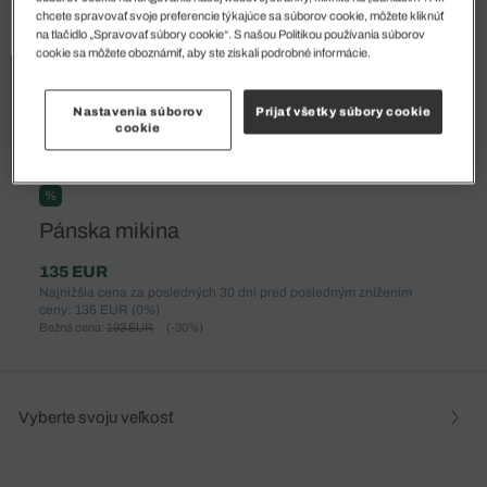
chcete spravovať svoje preferencie týkajúce sa súborov cookie, môžete kliknúť
na tlačidlo „Spravovať súbory cookie“. S našou Politikou používania súborov
cookie sa môžete oboznámiť, aby ste získali podrobné informácie.
Nastavenia súborov
Prijať všetky súbory cookie
cookie
%
Pánska mikina
135 EUR
Najnižšia cena za posledných 30 dní pred posledným znížením
ceny: 135 EUR
(0%)
Bežná cena:
193 EUR
(-30%)
Vyberte svoju veľkosť