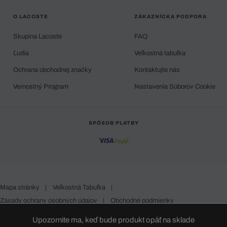
O LACOSTE
ZÁKAZNÍCKA PODPORA
Skupina Lacoste
FAQ
Ľudia
Veľkostná tabuľka
Ochrana obchodnej značky
Kontaktujte nás
Vernostný Program
Nastavenia Súborov Cookie
SPÔSOB PLATBY
Mapa stránky
|
Veľkostná Tabuľka
|
Zásady ochrany osobných údajov
|
Obchodné podmienky
Slovakia
Upozornite ma, keď bude produkt opäť na sklade