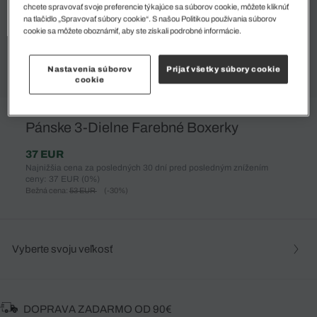
chcete spravovať svoje preferencie týkajúce sa súborov cookie, môžete kliknúť
na tlačidlo „Spravovať súbory cookie“. S našou Politikou používania súborov
cookie sa môžete oboznámiť, aby ste získali podrobné informácie.
Nastavenia súborov
Prijať všetky súbory cookie
cookie
%
Pánske 3-Dielne Farebné Boxerky
37 EUR
Najnižšia cena za posledných 30 dní pred posledným znížením
ceny: 37 EUR
(0%)
Bežná cena:
53 EUR
(-30%)
Vyberte svoju veľkosť
DOPRAVA ZADARMO OD 90€