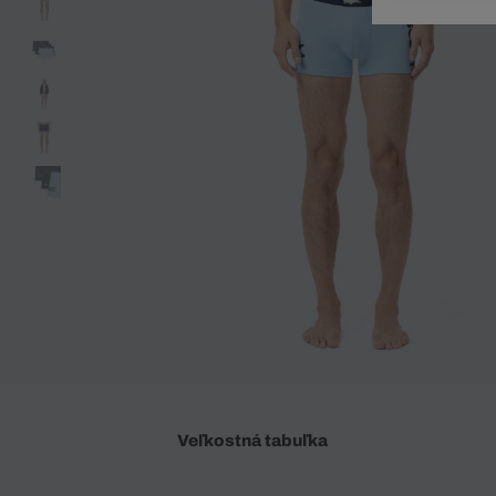
Doplnky
Spodná bielizeň
Plavky
Sukne
Plavky
Special Offer
Spodná Bielizeň
Šortky
Special Offer
Športové oblečenie
Nohavice
Special Offer
Plavky
Special Offer
Veľkostná tabuľka