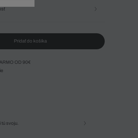
osť
Pridať do košíka
ARMO OD 90€
ie
 tú svoju.