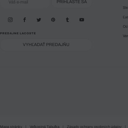
PRIHLÁSTE SA
Sk
Ľu
Oc
PREDAJNE LACOSTE
Ve
VYHĽADAŤ PREDAJŇU
Mapa stránky
|
Veľkostná Tabuľka
|
Zásady ochrany osobných údajov
|