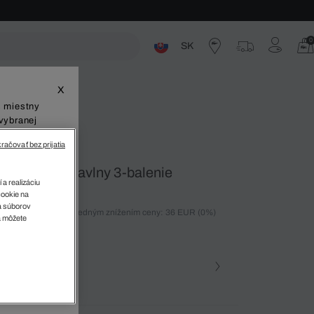
0
SK
ste
X
š miestny
vybranej
račovať bez prijatia
 elastickej bavlny 3-balenie
 a realizáciu
cookie na
sa súborov
ných 30 dní pred posledným znížením ceny: 36 EUR
(0%)
v
a môžete
)
farba (+2)
Farebne • NC4