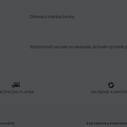
Džersej z mäkkej bavlny
Spoločnosť Lacoste sa zaviazala, že bude výrobok 
fáze jeho výroby. Transparentnosť hodnotového reťa
dodávateľov a ekosystému... Žiadny steh nie je vy
spoločnosti Crocodile.
BEZPEČNÁ PLATBA
ZRUŠENIE A VRÁTE
LACOSTE
ZÁKAZNÍCKA PODPORA