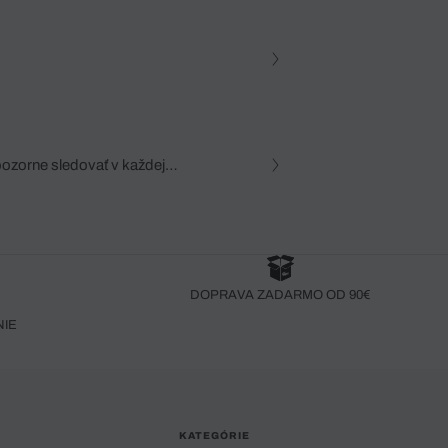
pozorne sledovať v každej
zca, dôkladná znalosť
robený bez pozorného oka
DOPRAVA ZADARMO OD 90€
NIE
KATEGÓRIE