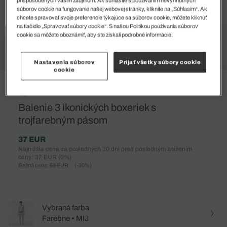
súborov cookie na fungovanie našej webovej stránky, kliknite na „Súhlasím“. Ak
chcete spravovať svoje preferencie týkajúce sa súborov cookie, môžete kliknúť
na tlačidlo „Spravovať súbory cookie“. S našou Politikou používania súborov
cookie sa môžete oboznámiť, aby ste získali podrobné informácie.
Nastavenia súborov
Prijať všetky súbory cookie
cookie
%
Balenie 3 ikonických boxeriek s
trojfarebným pásom
37 EUR
Najnižšia cena za posledných 30 dní pred posledným znížením
ceny: 37 EUR
(0%)
Bežná cena:
53 EUR
(-30%)
Vybraná farba
Farebne • MIJ