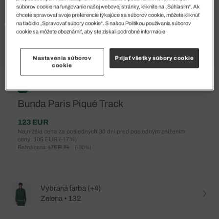
súborov cookie na fungovanie našej webovej stránky, kliknite na „Súhlasím“. Ak
chcete spravovať svoje preferencie týkajúce sa súborov cookie, môžete kliknúť
na tlačidlo „Spravovať súbory cookie“. S našou Politikou používania súborov
cookie sa môžete oboznámiť, aby ste získali podrobné informácie.
Nastavenia súborov
Prijať všetky súbory cookie
cookie
%
Bunda Paris Piqué Track
123 EUR
Najnižšia cena za posledných 30 dní pred posledným znížením
ceny: 105 EUR
(-17%)
Bežná cena:
175 EUR
(-30%)
Vybraná farba (+4)
Zelena • 132