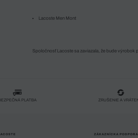
Lacoste Men Mont
Spoločnosť Lacoste sa zaviazala, že bude výrobok 
fáze jeho výroby. Transparentnosť hodnotového reťa
dodávateľov a ekosystému... Žiadny steh nie je vy
spoločnosti Crocodile.
BEZPEČNÁ PLATBA
ZRUŠENIE A VRÁTE
LACOSTE
ZÁKAZNÍCKA PODPORA