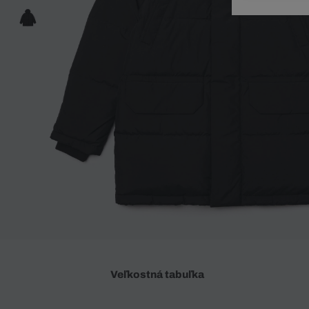
Doplnky
Spodná bielizeň
Plavky
Sukne
Plavky
Special Offer
Spodná Bielizeň
Šortky
Special Offer
Športové oblečenie
Nohavice
Special Offer
Plavky
Special Offer
Veľkostná tabuľka