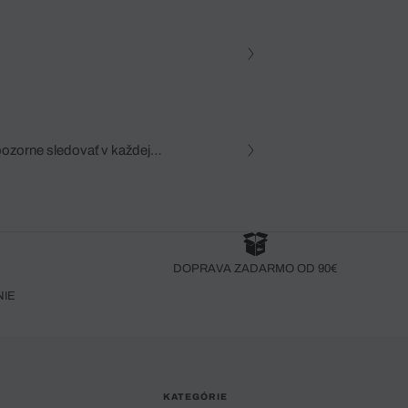
pozorne sledovať v každej
zca, dôkladná znalosť
robený bez pozorného oka
DOPRAVA ZADARMO OD 90€
NIE
KATEGÓRIE