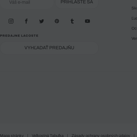
PRIHLÁSTE SA
Sk
Ľu
Oc
PREDAJNE LACOSTE
Ve
VYHĽADAŤ PREDAJŇU
Mapa stránky
|
Veľkostná Tabuľka
|
Zásady ochrany osobných údajov
|