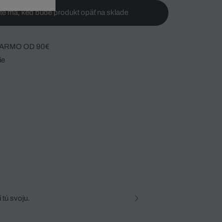
te ma, keď bude produkt opäť na sklade
ARMO OD 90€
ie
 tú svoju.