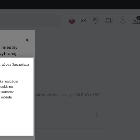
0
SK
ste
X
š miestny
vybranej
račovať bez prijatia
 a realizáciu
cookie na
sa súborov
ných 30 dní pred posledným znížením ceny: 130 EUR
(-66%)
v
a môžete
%)
osť