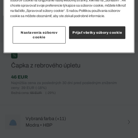
súborov cookie na fungovanie našej webovej stránky, kliknite na „Súhlasím“. Ak
chcete spravovať svoje preferencie týkajúce sa súborov cookie, môžete kliknúť
na tlačidlo „Spravovať súbory cookie“. S našou Politikou používania súborov
cookie sa môžete oboznámiť, aby ste získali podrobné informácie.
Nastavenia súborov
Prijať všetky súbory cookie
cookie
%
Čapka z rebrového úpletu
46 EUR
Najnižšia cena za posledných 30 dní pred posledným znížením
ceny: 39 EUR
(-18%)
Bežná cena:
65 EUR
(-29%)
Vybraná farba (+11)
Modra • HBP