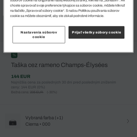
súborov cookie na fungovanie našej webovej stránky, kliknite na „Súhlasím“. Ak
chcete spravovať svoje preferencie týkajúce sa súborov cookie, môžete kliknúť
na tlačidlo „Spravovať súbory cookie“. S našou Politikou používania súborov
cookie sa môžete oboznámiť, aby ste získali podrobné informácie.
Nastavenia súborov
Prijať všetky súbory cookie
cookie
%
Taška cez rameno Champs-Élysées
144 EUR
Najnižšia cena za posledných 30 dní pred posledným znížením
ceny: 144 EUR
(0%)
Bežná cena:
205 EUR
(-30%)
Vybraná farba (+1)
Cierna • 000