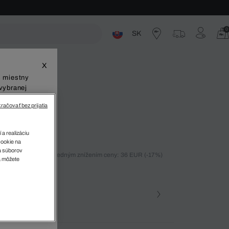
0
SK
ste
X
š miestny
vybranej
račovať bez prijatia
 a realizáciu
cookie na
sa súborov
ných 30 dní pred posledným znížením ceny: 36 EUR
(-17%)
v
a môžete
)
farba (+29)
zova • T03