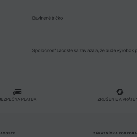
Bavlnené tričko
Spoločnosť Lacoste sa zaviazala, že bude výrobok 
fáze jeho výroby. Transparentnosť hodnotového reťa
dodávateľov a ekosystému... Žiadny steh nie je vy
spoločnosti Crocodile.
BEZPEČNÁ PLATBA
ZRUŠENIE A VRÁTE
LACOSTE
ZÁKAZNÍCKA PODPORA