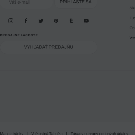
PRIHLÁSTE SA
Sk
Ľu
Oc
PREDAJNE LACOSTE
Ve
VYHĽADAŤ PREDAJŇU
Mapa stránky
|
Veľkostná Tabuľka
|
Zásady ochrany osobných údajov
|