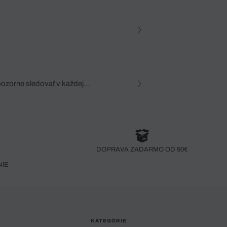
pozorne sledovať v každej
zca, dôkladná znalosť
robený bez pozorného oka
DOPRAVA ZADARMO OD 90€
NIE
KATEGÓRIE