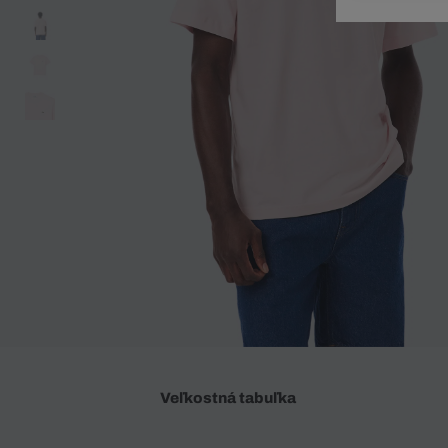
Doplnky
Spodná bielizeň
Plavky
Sukne
Plavky
Special Offer
Spodná Bielizeň
Šortky
Special Offer
Športové oblečenie
Nohavice
Special Offer
Plavky
Special Offer
Veľkostná tabuľka