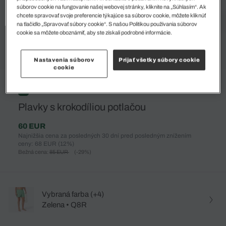
súborov cookie na fungovanie našej webovej stránky, kliknite na „Súhlasím“. Ak
chcete spravovať svoje preferencie týkajúce sa súborov cookie, môžete kliknúť
na tlačidlo „Spravovať súbory cookie“. S našou Politikou používania súborov
cookie sa môžete oboznámiť, aby ste získali podrobné informácie.
Nastavenia súborov
Prijať všetky súbory cookie
cookie
%
Plavky s krokodíliou potlačou
60 EUR
Najnižšia cena za posledných 30 dní pred posledným znížením
ceny: 68 EUR
(12%)
Bežná cena:
85 EUR
(-29%)
Vybraná farba (+4)
Zelena • Q8R