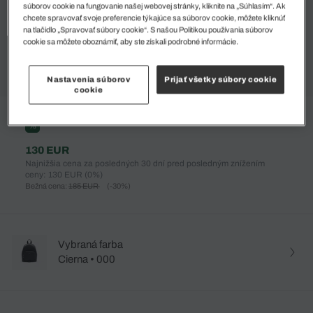
súborov cookie na fungovanie našej webovej stránky, kliknite na „Súhlasím“. Ak
chcete spravovať svoje preferencie týkajúce sa súborov cookie, môžete kliknúť
na tlačidlo „Spravovať súbory cookie“. S našou Politikou používania súborov
cookie sa môžete oboznámiť, aby ste získali podrobné informácie.
Nastavenia súborov
Prijať všetky súbory cookie
cookie
%
130 EUR
Najnižšia cena za posledných 30 dní pred posledným znížením
ceny: 130 EUR
(0%)
Bežná cena:
185 EUR
(-30%)
Vybraná farba
Cierna • 000