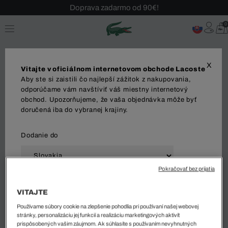
Doprava zadarmo od 90€!
Sezónny výpredaj až -40 %!
0
Bezplatné vrátenie!
X
Vitajte v oficiálnom internetovom obchode Lacoste
Aby ste si zaistili čo najlepší zážitok z nakupovania,
odporúčame vám navštíviť váš miestny internetový
obchod. Upozorňujeme, že vaša objednávka môže byť
doručená iba do vybranej krajiny.
Dodanie do
Pokračovať bez prijatia
Jazyk
VITAJTE
Používame súbory cookie na zlepšenie pohodlia pri používaní našej webovej
stránky, personalizáciu jej funkcií a realizáciu marketingových aktivít
prispôsobených vašim záujmom. Ak súhlasíte s používaním nevyhnutných
ZAČAŤ NAKUPOVAŤ