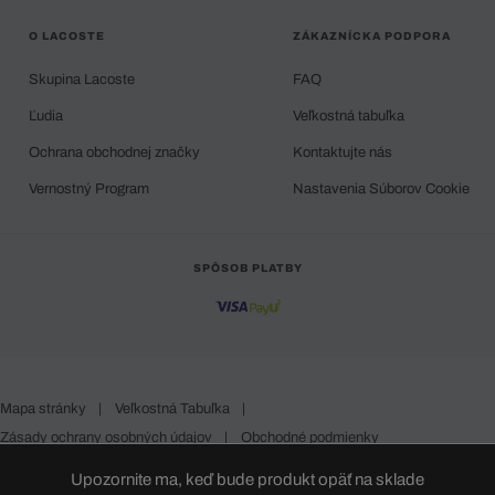
O LACOSTE
ZÁKAZNÍCKA PODPORA
Skupina Lacoste
FAQ
Ľudia
Veľkostná tabuľka
Ochrana obchodnej značky
Kontaktujte nás
Vernostný Program
Nastavenia Súborov Cookie
SPÔSOB PLATBY
Mapa stránky
|
Veľkostná Tabuľka
|
Zásady ochrany osobných údajov
|
Obchodné podmienky
Slovakia
Upozornite ma, keď bude produkt opäť na sklade