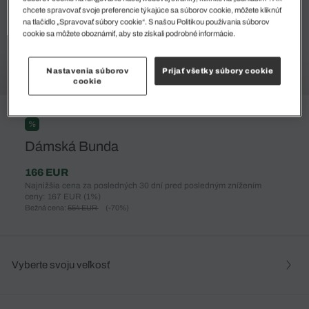
chcete spravovať svoje preferencie týkajúce sa súborov cookie, môžete kliknúť
na tlačidlo „Spravovať súbory cookie“. S našou Politikou používania súborov
cookie sa môžete oboznámiť, aby ste získali podrobné informácie.
Nastavenia súborov
Prijať všetky súbory cookie
cookie
%
Dámská Bunda
166 EUR
Najnižšia cena za posledných 30 dní pred posledným znížením
ceny: 167 EUR
(1%)
Bežná cena:
554 EUR
(-70%)
Vyberte svoju veľkosť