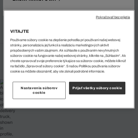
Dámska Bunda
161 EUR
Pokračovať bez prijatia
Najnižšia cena za posledných 30 dní pred posledným znížením
ceny: 192 EUR
(16%)
Bežná cena:
322 EUR
(-50%)
VITAJTE
Používame súbory cookie na zlepšenie pohodlia pri používaní našej webovej
stránky, personalizáciu jej funkcií a realizáciu marketingových aktivít
prispôsobených vašim záujmom. Ak súhlasíte s používaním nevyhnutných
súborov cookie na fungovanie našej webovej stránky, kliknite na „Súhlasím“. Ak
Vyberte svoju veľkosť
chcete spravovať svoje preferencie týkajúce sa súborov cookie, môžete kliknúť
na tlačidlo „Spravovať súbory cookie“. S našou Politikou používania súborov
cookie sa môžete oboznámiť, aby ste získali podrobné informácie.
Nastavenia súborov
Prijať všetky súbory cookie
cookie