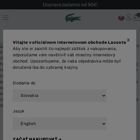
Doprava zadarmo od 90€!
Sezónny výpredaj až -40 %!
0
Bezplatné vrátenie!
X
Vitajte v oficiálnom internetovom obchode Lacoste
Aby ste si zaistili čo najlepší zážitok z nakupovania,
odporúčame vám navštíviť váš miestny internetový
obchod. Upozorňujeme, že vaša objednávka môže byť
doručená iba do vybranej krajiny.
Dodanie do
Jazyk
%
ZAČAŤ NAKUPOVAŤ