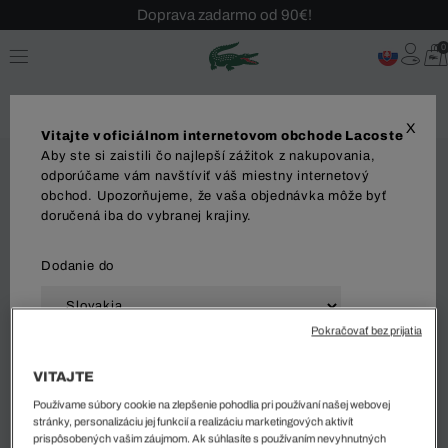
Doprava zadarmo od 90€!
Sezónny výpredaj až -40 %!
0
Bezplatné vrátenie!
X
Vitajte v oficiálnom internetovom obchode Lacoste
Aby ste si zaistili čo najlepší zážitok z nakupovania,
odporúčame vám navštíviť váš miestny internetový
obchod. Upozorňujeme, že vaša objednávka môže byť
doručená iba do vybranej krajiny.
Dodanie do
Pokračovať bez prijatia
Jazyk
VITAJTE
Používame súbory cookie na zlepšenie pohodlia pri používaní našej webovej
stránky, personalizáciu jej funkcií a realizáciu marketingových aktivít
prispôsobených vašim záujmom. Ak súhlasíte s používaním nevyhnutných
ZAČAŤ NAKUPOVAŤ