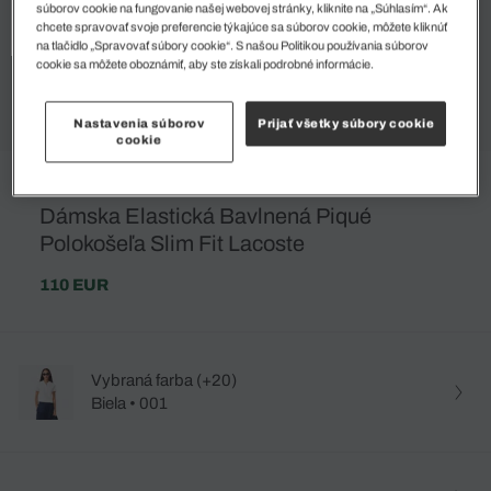
súborov cookie na fungovanie našej webovej stránky, kliknite na „Súhlasím“. Ak
chcete spravovať svoje preferencie týkajúce sa súborov cookie, môžete kliknúť
na tlačidlo „Spravovať súbory cookie“. S našou Politikou používania súborov
cookie sa môžete oboznámiť, aby ste získali podrobné informácie.
Nastavenia súborov
Prijať všetky súbory cookie
cookie
Dámska Elastická Bavlnená Piqué
Polokošeľa Slim Fit Lacoste
110 EUR
Vybraná farba (+20)
Biela • 001