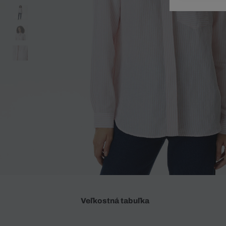
Doplnky
Spodná bielizeň
Plavky
Sukne
Plavky
Special Offer
Spodná Bielizeň
Šortky
Special Offer
Športové oblečenie
Nohavice
Special Offer
Plavky
Special Offer
Veľkostná tabuľka