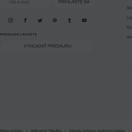
PRIHLÁSTE SA
Sk
Ľu
Oc
PREDAJNE LACOSTE
Ve
VYHĽADAŤ PREDAJŇU
Mapa stránky
|
Veľkostná Tabuľka
|
Zásady ochrany osobných údajov
|