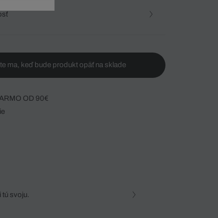
osť
te ma, keď bude produkt opäť na sklade
ARMO OD 90€
ie
 tú svoju.