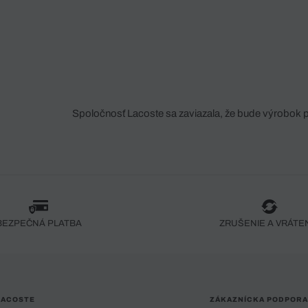
Spoločnosť Lacoste sa zaviazala, že bude výrobok 
fáze jeho výroby. Transparentnosť hodnotového reťa
dodávateľov a ekosystému... Žiadny steh nie je vy
spoločnosti Crocodile.
BEZPEČNÁ PLATBA
ZRUŠENIE A VRÁTE
LACOSTE
ZÁKAZNÍCKA PODPORA