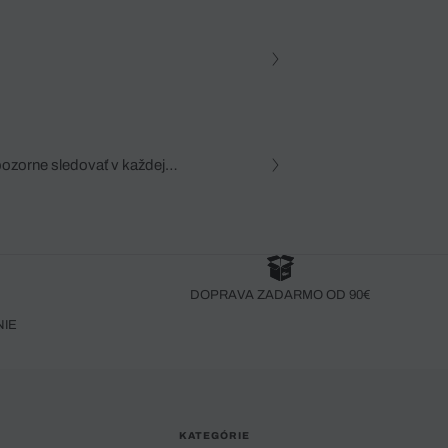
pozorne sledovať v každej
zca, dôkladná znalosť
robený bez pozorného oka
DOPRAVA ZADARMO OD 90€
NIE
KATEGÓRIE