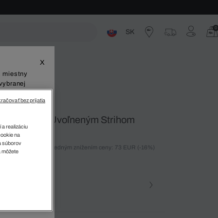
0
SK
ste
X
š miestny
vybranej
račovať bez prijatia
á Košeľa S Uvoľneným Strihom
 a realizáciu
cookie na
sa súborov
ných 30 dní pred posledným znížením ceny: 73 EUR
(-16%)
v
a môžete
%)
farba (+1)
zova • KF9