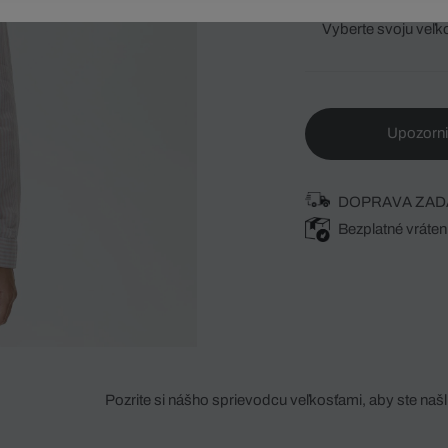
Vyberte svoju veľk
Upozorni
DOPRAVA ZAD
Bezplatné vráten
Pozrite si nášho sprievodcu veľkosťami, aby ste našli