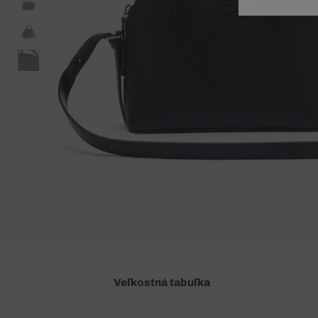
Doplnky
Spodná bielizeň
Plavky
Sukne
Plavky
Special Offer
Spodná Bielizeň
Šortky
Special Offer
Športové oblečenie
Nohavice
Special Offer
Plavky
Special Offer
Veľkostná tabuľka