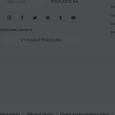
PRIHLÁSTE SA
Sk
Ľu
Oc
PREDAJNE LACOSTE
Ve
VYHĽADAŤ PREDAJŇU
Mapa stránky
|
Veľkostná Tabuľka
|
Zásady ochrany osobných údajov
|