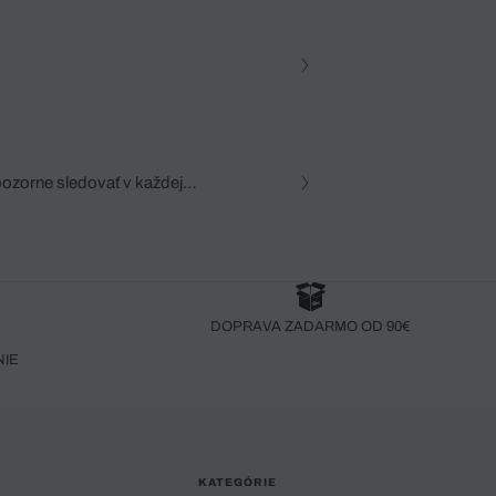
pozorne sledovať v každej
zca, dôkladná znalosť
robený bez pozorného oka
DOPRAVA ZADARMO OD 90€
NIE
KATEGÓRIE