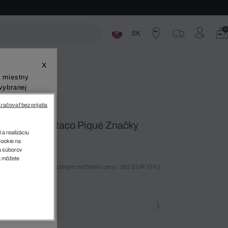
0
SK
ste
X
š miestny
vybranej
račovať bez prijatia
Taška Chantaco Piqué Značky
 a realizáciu
cookie na
sa súborov
v
a môžete
ných 30 dní pred posledným znížením ceny: 182 EUR
(0%)
%)
farba
na • 000