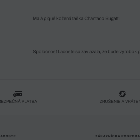
Malá piqué kožená taška Chantaco Bugatti
Spoločnosť Lacoste sa zaviazala, že bude výrobok 
fáze jeho výroby. Transparentnosť hodnotového reťa
dodávateľov a ekosystému... Žiadny steh nie je vy
spoločnosti Crocodile.
BEZPEČNÁ PLATBA
ZRUŠENIE A VRÁTE
LACOSTE
ZÁKAZNÍCKA PODPORA