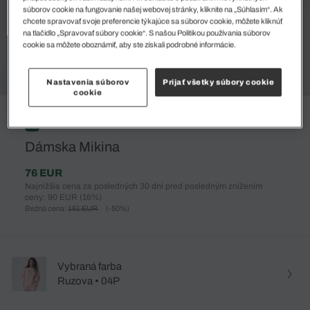
súborov cookie na fungovanie našej webovej stránky, kliknite na „Súhlasím“. Ak
chcete spravovať svoje preferencie týkajúce sa súborov cookie, môžete kliknúť
na tlačidlo „Spravovať súbory cookie“. S našou Politikou používania súborov
cookie sa môžete oboznámiť, aby ste získali podrobné informácie.
Nastavenia súborov
Prijať všetky súbory cookie
cookie
%
Dámska Mikina
76 EUR
Najnižšia cena za posledných 30 dní pred posledným znížením
ceny: 90 EUR
(16%)
Bežná cena:
151 EUR
(-50%)
Vybraná farba
Ruzova • 04P