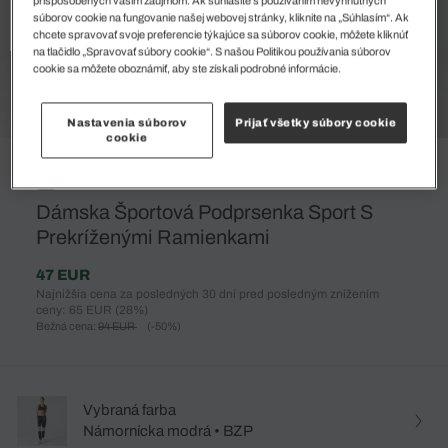
súborov cookie na fungovanie našej webovej stránky, kliknite na „Súhlasím“. Ak
chcete spravovať svoje preferencie týkajúce sa súborov cookie, môžete kliknúť
na tlačidlo „Spravovať súbory cookie“. S našou Politikou používania súborov
cookie sa môžete oboznámiť, aby ste získali podrobné informácie.
Nastavenia súborov
Prijať všetky súbory cookie
cookie
%
Dámska Športová Podprsenka Sport S
Prekríženými Ramienkami
47 EUR
Najnižšia cena za posledných 30 dní pred posledným znížením
ceny: 65 EUR
(28%)
Bežná cena:
94 EUR
(-50%)
Vybraná farba
Námornícka modrá • BZP