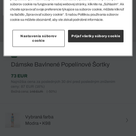
súborov cookie na fungovanie našej webovej stránky, kliknite na „Súhlasím“. Ak
chcete spravovať svoje preferencie týkajúce sa súborov cookie, môžete kliknúť
na tlačidlo „Spravovať súbory cookie“. S našou Politikou používania súborov
cookie sa môžete oboznámiť, aby ste získali podrobné informácie.
Nastavenia súborov
Prijať všetky súbory cookie
cookie
%
Dámske Bavlnené Popelínové Šortky
73 EUR
Najnižšia cena za posledných 30 dní pred posledným znížením
ceny: 87 EUR
(16%)
Bežná cena:
146 EUR
(-50%)
Vybraná farba
Modra • K98