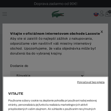
Doprava zadarmo od 90€!
Sezónny výpredaj až -40 %!
0
Bezplatné vrátenie!
X
Vitajte v oficiálnom internetovom obchode Lacoste
Aby ste si zaistili čo najlepší zážitok z nakupovania,
odporúčame vám navštíviť váš miestny internetový
obchod. Upozorňujeme, že vaša objednávka môže byť
doručená iba do vybranej krajiny.
Dodanie do
Pokračovať bez prijatia
Jazyk
VITAJTE
Používame súbory cookie na zlepšenie pohodlia pri používaní našej webovej
stránky, personalizáciu jej funkcií a realizáciu marketingových aktivít
prispôsobených vašim záujmom. Ak súhlasíte s používaním nevyhnutných
ZAČAŤ NAKUPOVAŤ