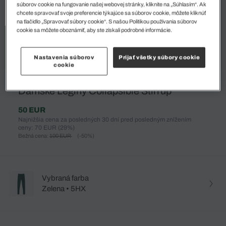
súborov cookie na fungovanie našej webovej stránky, kliknite na „Súhlasím“. Ak
chcete spravovať svoje preferencie týkajúce sa súborov cookie, môžete kliknúť
na tlačidlo „Spravovať súbory cookie“. S našou Politikou používania súborov
cookie sa môžete oboznámiť, aby ste získali podrobné informácie.
Nastavenia súborov
Prijať všetky súbory cookie
cookie
%
Dámske Legíny Collapsible Stirrup
50 EUR
Najnižšia cena za posledných 30 dní pred posledným znížením
ceny: 70 EUR
(29%)
Bežná cena:
100 EUR
(-50%)
Vybraná farba
Zelena • 5HX