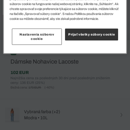
súborov cookie na fungovanie našej webovej stránky, kliknite na „Súhlasím“. Ak
chcete spravovať svoje preferencie týkajúce sa súborov cookie, môžete kliknúť
na tlačidlo „Spravovať súbory cookie“. S našou Politikou používania súborov
cookie sa môžete oboznámiť, aby ste získali podrobné informácie.
Nastavenia súborov
Prijať všetky súbory cookie
cookie
%
Dámske Nohavice Lacoste
102 EUR
Najnižšia cena za posledných 30 dní pred posledným znížením
ceny: 136 EUR
(25%)
Bežná cena:
170 EUR
(-40%)
Vybraná farba (+2)
Modra • 10L