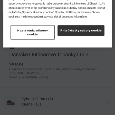
súborov cookie na fungovanie našej webovej stránky, kliknite na „Súhlasím“. Ak
chcete spravovať svoje preferencie týkajúce sa súborov cookie, môžete kliknúť
na tlačidlo „Spravovať súbory cookie“. S našou Politikou používania súborov
cookie sa môžete oboznámiť, aby ste získali podrobné informácie.
Nastavenia súborov
Prijať všetky súbory cookie
cookie
%
Dámske Outdoorové Topánky L002
94 EUR
Najnižšia cena za posledných 30 dní pred posledným znížením
ceny: 130 EUR
(28%)
Bežná cena:
187 EUR
(-50%)
Vybraná farba (+1)
Cierna • 1J1