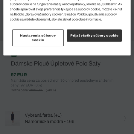
súborov cookie na fungovanie našej webovej stránky, kliknite na „Súhlasím“. Ak
chcete spravovať svoje preferencie týkajúce sa súborov cookie, môžete kliknúť
na tlačidlo „Spravovať súbory cookie“. S našou Politikou používania súborov
cookie sa môžete oboznámiť, aby ste získali podrobné informácie.
Nastavenia súborov
Prijať všetky súbory cookie
cookie
%
Dámske Piqué Úpletové Polo Šaty
97 EUR
Najnižšia cena za posledných 30 dní pred posledným znížením
ceny: 97 EUR
(0%)
Bežná cena:
162 EUR
(-40%)
Vybraná farba (+1)
Námornícka modrá • 166