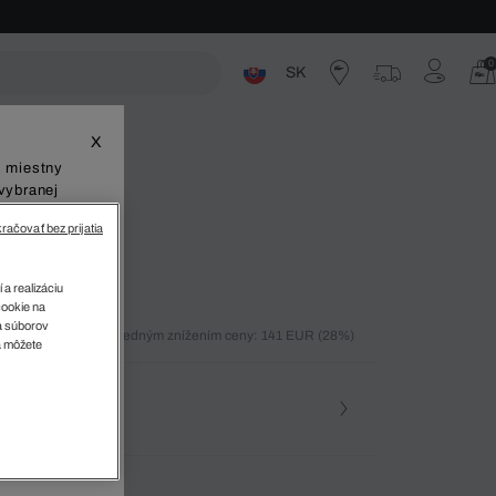
0
SK
ste
X
š miestny
vybranej
račovať bez prijatia
 Polo Šaty
 a realizáciu
cookie na
sa súborov
ných 30 dní pred posledným znížením ceny: 141 EUR
(28%)
v
a môžete
%)
osť