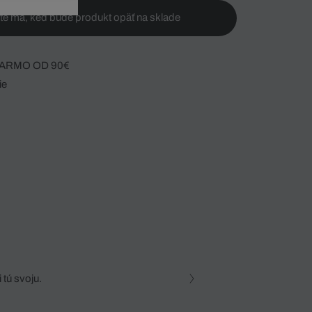
te ma, keď bude produkt opäť na sklade
ARMO OD 90€
ie
 tú svoju.