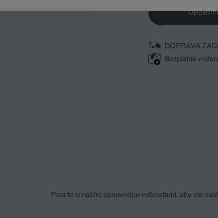
Upozorni
DOPRAVA ZAD
Bezplatné vráten
Pozrite si nášho sprievodcu veľkosťami, aby ste našli