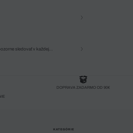
pozorne sledovať v každej
zca, dôkladná znalosť
robený bez pozorného oka
DOPRAVA ZADARMO OD 90€
NIE
KATEGÓRIE