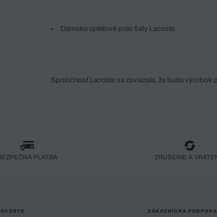
Dámske úpletové polo šaty Lacoste
Spoločnosť Lacoste sa zaviazala, že bude výrobok 
fáze jeho výroby. Transparentnosť hodnotového reťa
dodávateľov a ekosystému... Žiadny steh nie je vy
spoločnosti Crocodile.
BEZPEČNÁ PLATBA
ZRUŠENIE A VRÁTE
LACOSTE
ZÁKAZNÍCKA PODPORA