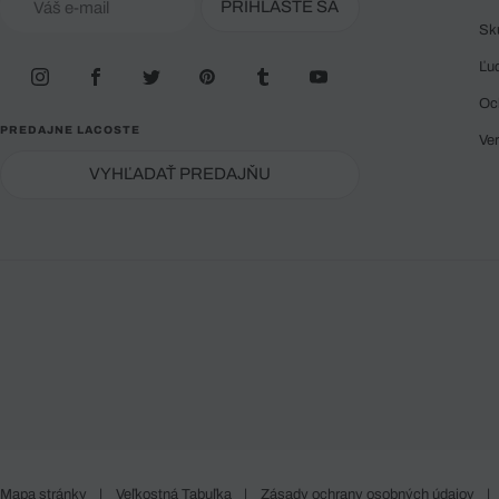
PRIHLÁSTE SA
Sk
Ľu
Oc
PREDAJNE LACOSTE
Ve
VYHĽADAŤ PREDAJŇU
Mapa stránky
|
Veľkostná Tabuľka
|
Zásady ochrany osobných údajov
|