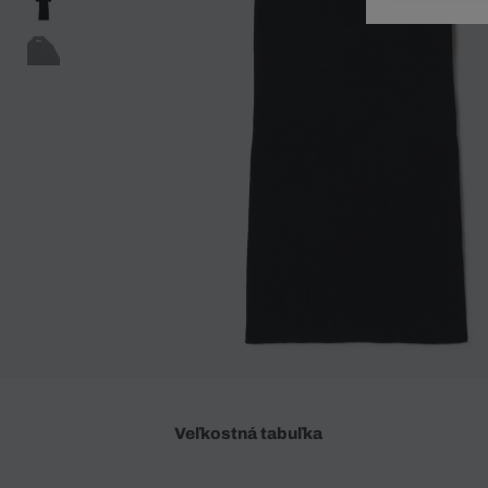
Doplnky
Spodná bielizeň
Plavky
Sukne
Plavky
Special Offer
Spodná Bielizeň
Šortky
Special Offer
Športové oblečenie
Nohavice
Special Offer
Plavky
Special Offer
Veľkostná tabuľka