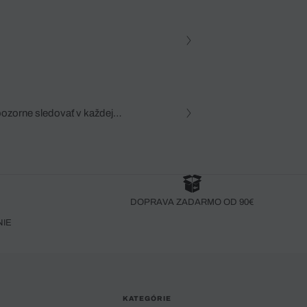
pozorne sledovať v každej
zca, dôkladná znalosť
robený bez pozorného oka
DOPRAVA ZADARMO OD 90€
NIE
KATEGÓRIE