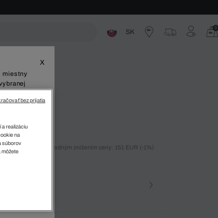
0
SK
ste
X
š miestny
vybranej
račovať bez prijatia
 a realizáciu
cookie na
sa súborov
ných 30 dní pred posledným znížením ceny: 151 EUR
(-1%)
v
a môžete
%)
farba
a • 15K