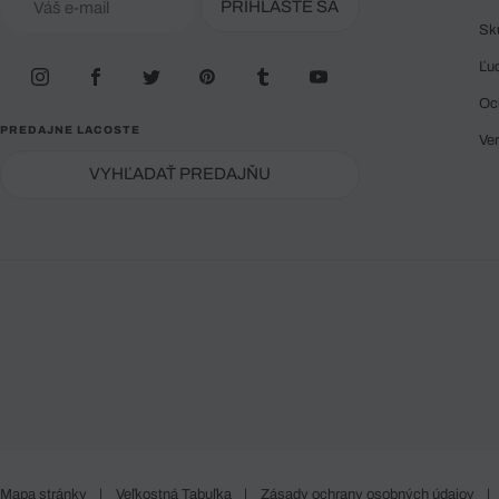
PRIHLÁSTE SA
Sk
Ľu
Oc
PREDAJNE LACOSTE
Ve
VYHĽADAŤ PREDAJŇU
Mapa stránky
|
Veľkostná Tabuľka
|
Zásady ochrany osobných údajov
|