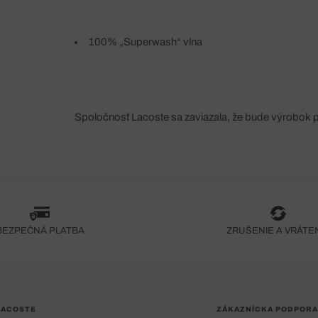
100% „Superwash“ vlna
Spoločnosť Lacoste sa zaviazala, že bude výrobok 
fáze jeho výroby. Transparentnosť hodnotového reťa
dodávateľov a ekosystému... Žiadny steh nie je vy
spoločnosti Crocodile.
BEZPEČNÁ PLATBA
ZRUŠENIE A VRÁTE
LACOSTE
ZÁKAZNÍCKA PODPORA