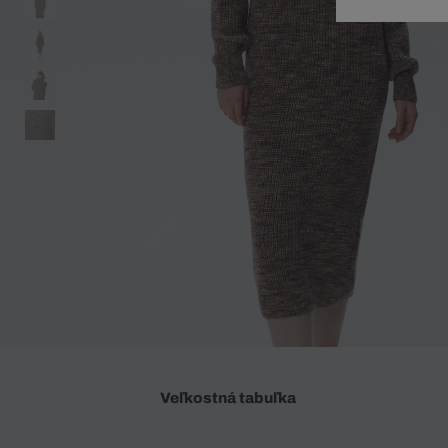
Doplnky
Spodná bielizeň
Plavky
Sukne
Plavky
Special Offer
Spodná Bielizeň
Šortky
Special Offer
Športové oblečenie
Nohavice
Special Offer
Plavky
Special Offer
Veľkostná tabuľka