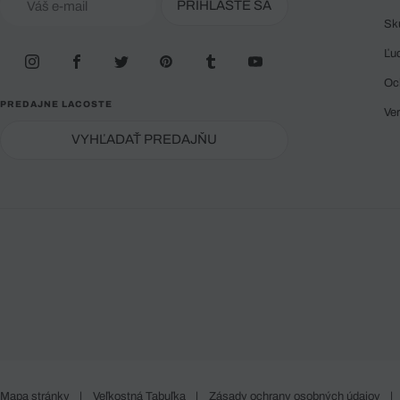
PRIHLÁSTE SA
Sk
Ľu
Oc
PREDAJNE LACOSTE
Ve
VYHĽADAŤ PREDAJŇU
Mapa stránky
|
Veľkostná Tabuľka
|
Zásady ochrany osobných údajov
|