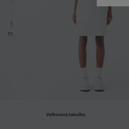
Doplnky
Spodná bielizeň
Plavky
Sukne
Plavky
Special Offer
Spodná Bielizeň
Šortky
Special Offer
Športové oblečenie
Nohavice
Special Offer
Plavky
Special Offer
Veľkostná tabuľka