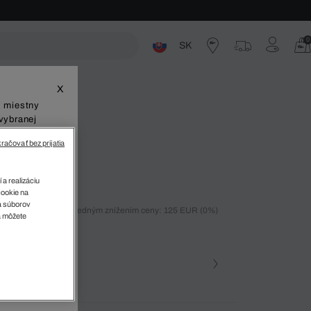
0
SK
ste
X
š miestny
vybranej
račovať bez prijatia
 a realizáciu
cookie na
sa súborov
ných 30 dní pred posledným znížením ceny: 125 EUR
(0%)
v
a môžete
%)
farba
 EV0