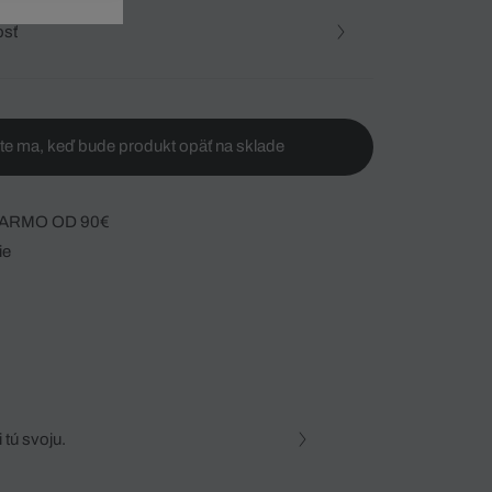
osť
te ma, keď bude produkt opäť na sklade
ARMO OD 90€
ie
 tú svoju.