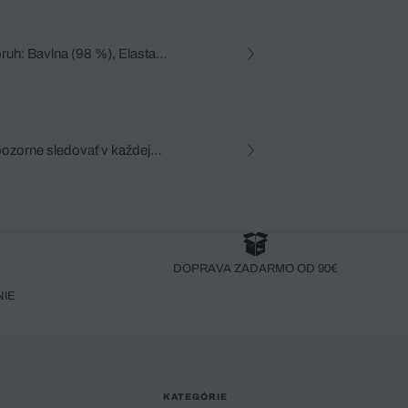
pruh: Bavlna (98 %), Elastan
Bavlna (24 %), Elastan (1 %)
pozorne sledovať v každej
zca, dôkladná znalosť
robený bez pozorného oka
DOPRAVA ZADARMO OD 90€
NIE
KATEGÓRIE