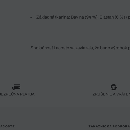
Základná tkanina: Bavlna (94 %), Elastan (6 %) / 
(2 %) / Rebrovaný okraj manžety: Polyester (75 %), 
/ Rebrovaný okraj goliera: Polyester (100 %)
Spoločnosť Lacoste sa zaviazala, že bude výrobok 
fáze jeho výroby. Transparentnosť hodnotového reťa
dodávateľov a ekosystému... Žiadny steh nie je vy
spoločnosti Crocodile.
BEZPEČNÁ PLATBA
ZRUŠENIE A VRÁTE
LACOSTE
ZÁKAZNÍCKA PODPORA