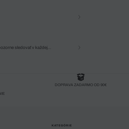
pozorne sledovať v každej
zca, dôkladná znalosť
robený bez pozorného oka
DOPRAVA ZADARMO OD 90€
NIE
KATEGÓRIE