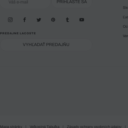
PRIHLÁSTE SA
Sk
Ľu
Oc
PREDAJNE LACOSTE
Ve
VYHĽADAŤ PREDAJŇU
Mapa stránky
|
Veľkostná Tabuľka
|
Zásady ochrany osobných údajov
|