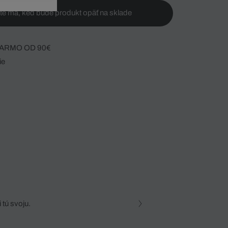
te ma, keď bude produkt opäť na sklade
ARMO OD 90€
ie
 tú svoju.