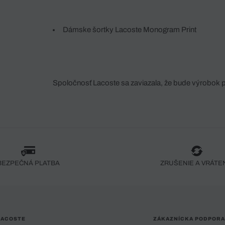
Dámske šortky Lacoste Monogram Print
Spoločnosť Lacoste sa zaviazala, že bude výrobok 
fáze jeho výroby. Transparentnosť hodnotového reťa
dodávateľov a ekosystému... Žiadny steh nie je vy
spoločnosti Crocodile.
BEZPEČNÁ PLATBA
ZRUŠENIE A VRÁTE
LACOSTE
ZÁKAZNÍCKA PODPORA