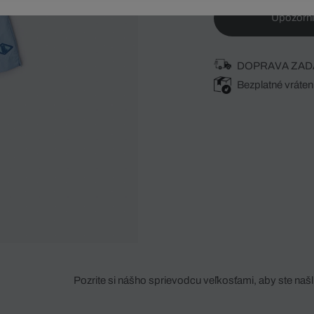
Upozorni
DOPRAVA ZAD
Bezplatné vráten
Pozrite si nášho sprievodcu veľkosťami, aby ste našli