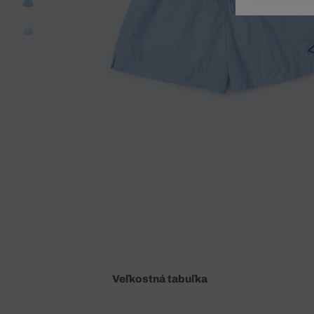
Doplnky
Spodná bielizeň
Plavky
Sukne
Plavky
Special Offer
Spodná Bielizeň
Šortky
Special Offer
Športové oblečenie
Nohavice
Special Offer
Plavky
Special Offer
Veľkostná tabuľka