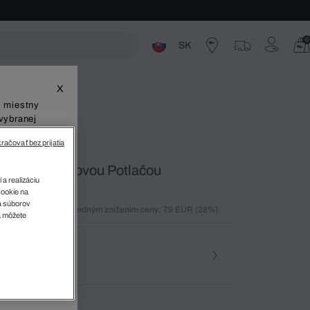
0
SK
ste
X
š miestny
vybranej
račovať bez prijatia
S Monogramovou Potlačou
 a realizáciu
cookie na
sa súborov
ných 30 dní pred posledným znížením ceny: 79 EUR
(28%)
v
a môžete
%)
osť