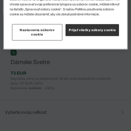
chcete spravovať svoje preferencie týkajúce sa súborov cookie, môžete kliknúť
na tlačidlo „Spravovať súbory cookie“. S našou Politikou používania súborov
cookie sa môžete oboznámiť, aby ste získali podrobné informácie.
Nastavenia súborov
Prijať všetky súbory cookie
cookie
%
Dámske Svetre
73 EUR
Najnižšia cena za posledných 30 dní pred posledným znížením
ceny: 87 EUR
(16%)
Bežná cena:
146 EUR
(-50%)
Vyberte svoju veľkosť