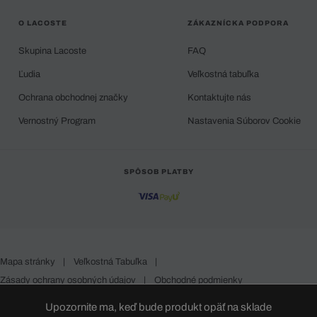
O LACOSTE
ZÁKAZNÍCKA PODPORA
Skupina Lacoste
FAQ
Ľudia
Veľkostná tabuľka
Ochrana obchodnej značky
Kontaktujte nás
Vernostný Program
Nastavenia Súborov Cookie
SPÔSOB PLATBY
Mapa stránky
|
Veľkostná Tabuľka
|
Zásady ochrany osobných údajov
|
Obchodné podmienky
Slovakia
Upozornite ma, keď bude produkt opäť na sklade